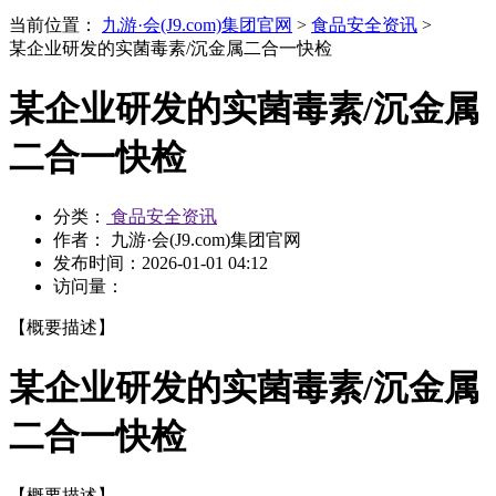
当前位置：
九游·会(J9.com)集团官网
>
食品安全资讯
>
某企业研发的实菌毒素/沉金属二合一快检
某企业研发的实菌毒素/沉金属
二合一快检
分类：
食品安全资讯
作者： 九游·会(J9.com)集团官网
发布时间：
2026-01-01 04:12
访问量：
【概要描述】
某企业研发的实菌毒素/沉金属
二合一快检
【概要描述】