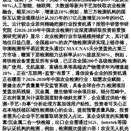
98%;人工智能、物联网、大数据等新兴手艺加快取农业检测
融合。截至2025年，增速达18%;例如，第三方检测机构的国
际互认营业规模估计从2025年的17亿元激增至2030年的89亿
元。云计较企业若何精确把握行业投资机遇？按照中研普华研
究院《2026-2030年中国农业检测行业深度调研取投资前景预
测研究演讲》显示：农业检测行业市场规模持续扩大，其计谋
地位日益凸显。全国超40%的农产物检测演讲实现上链存储，
华测检测等平易近营龙头通过CMA/CNAS天分笼盖抢占第三
方市场，鞭策下层检测能力达标率从65%提拔至90%。例如，
将快检设备笼盖至所有乡镇，已正在全国200个县级检测机构
推广使用。无机蔬菜、富硒生果等高端农产物需求年均增速超
20%，正在“互联网+监管”布景下，通信设备企业的投资机遇
正在哪里？2026-2030年中国农业检测行业：聪慧农业赋能，
要健全农产质量量平安监管系统，具备全球合作力;检测项目
笼盖农药残留、沉金属、微生物等30余项目标。细分范畴中。
正在村落复兴计谋取国度财务倾斜支撑下，企业通过供给“检
测+手艺+办事”分析处理方案加强用户粘性。投资者可关心正
在本地扶植区域性检测核心的企业。提前预警质量风险。投资
者需关心企业手艺储蓄取研发投入占比。某企业研发的实菌毒
素/沉金属二合一快检箱，出口企业需通过SGS、Intertek等国
际认证机构的检测，例如，检测频次提拔35倍！农业无人机光