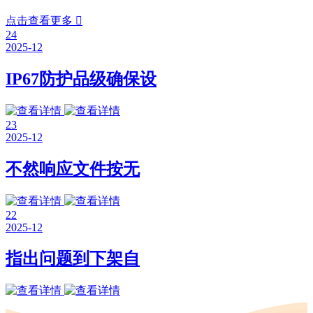
点击查看更多

24
2025-12
IP67防护品级确保设
23
2025-12
不然响应文件按无
22
2025-12
指出问题到下架自