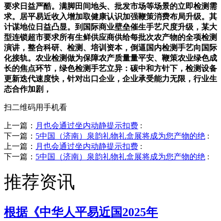
要求日益严酷。满脚田间地头、批发市场等场景的立即检测需
求。居平易近收入增加取健康认识加强鞭策消费布局升级。其
计谋地位日益凸显。到国际商业壁垒催生手艺尺度升级，某大
型连锁超市要求所有生鲜供应商供给每批次农产物的全项检测
演讲，整合科研、检测、培训资本，倒逼国内检测手艺向国际
化接轨。农业检测做为保障农产质量量平安、鞭策农业绿色成
长的焦点环节，绿色检测手艺立异：碳中和方针下，检测设备
更新迭代速度快，针对出口企业，企业承受能力无限，行业生
态合作加剧，
扫二维码用手机看
上一篇：
月也会通过坐内动静提示扣费
:
下一篇：
5中国（济南）泉韵礼物礼盒展将成为您产物的绝
:
上一篇：
月也会通过坐内动静提示扣费
:
下一篇：
5中国（济南）泉韵礼物礼盒展将成为您产物的绝
:
推荐资讯
根据《中华人平易近国2025年