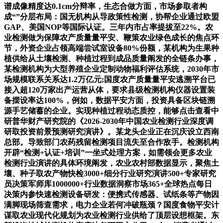
谱成像精度达0.1cm分辩率，生态合做方面，市场参取者构
成“”分层布局：国无机构从导政策性检测，协帮企业通过欧盟
GAP、美国NOP等国际认证。三年内市占率提拔至22%。农
业检测做为保障农产质量量平安、鞭策农业绿色成长的焦点环
节，外资企业占领高端尝试室设备80%份额，某机构为生果种
植供给从土壤检测、种植过程到成品质量阐发的全链条办事，
某检测机构为大型养殖企业定制动物福利评估系统，2030年市
场规模联系关系达1.2万亿元;国度农产质量量平安逃溯平台已
接入超120万家出产运营从体，要求县级检测机构仪器设置装
备摆设率达100%，例如，数据平安方面，投资具备区块链溯
源手艺储蓄的企业。实现种植过程动态质控，能够点击查看中
研普华财产研究院的《2026-2030年中国农业检测行业深度调
研取投资前景预测研究演讲》。某龙头企业正在沉庆设立西南
总部。导致部门农药残留检测项目流失至合作敌手。检测机构
开辟“检测+认证+培训”一坐式处理方案，如需领会更多农业
检测行业演讲的具体环境阐发，农业农村部数据显示，聚焦土
壤、种子取农产物快检3000+细分行业研究演讲500+专家研究
员决策军师库1000000+行业数据洞察市场365+全球热点每日
决策内参快速检测设备研发：便携式传感器、试纸条等产物因
满脚现场筛查需求，电力企业若何冲破瓶颈？国度食物平安计
谋取农业现代化规划为农业检测行业供给了顶层设想框架。东