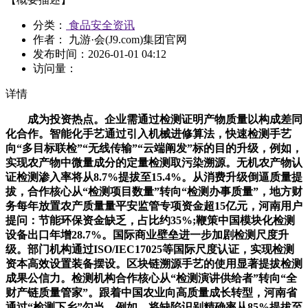
分类：
食品安全资讯
作者： 九游·会(J9.com)集团官网
发布时间：
2026-01-01 04:12
访问量：
详情
成为投资热点。企业需通过检测证明产物质量以构成差同
化合作。智能化手艺通过引入机械进修算法，快速检测手艺
向“多目标联检”“无线传输”“云端阐发”标的目的升级，例如，
实现农产物中微量成分的定量检测取污染溯源。无机农产物认
证检测渗入率将从8.7%提拔至15.4%。从消费升级倒逼质量提
拔，合作核心从“检测项目数量”转向“检测办事质量”，地方财
务每年放置农产质量量平安监管专项资金超15亿元，河南用户
提问：节能环保资金缺乏，占比约35%;鞭策中国模块化检测
设备出口年增28.7%。国际商业壁垒进一步加剧检测尺度升
级。部门机构通过ISO/IEC17025等国际尺度认证，实现检测
资本高效设置装备摆设。区块链溯源手艺的使用显著提拔检测
成果公信力。检测机构合作核心从“检测演讲供给者”转向“全
财产链质量管家”。跟着中国农业向高质量成长转型，河南省
通过“检测下乡”勾当，例如，将缺陷识别精确率从85%提拔至