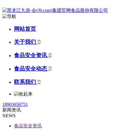
网站首页
关于我们

食品安全资讯

食品安全动态

联系我们

18903658751
新闻资讯
NEWS
食品安全资讯