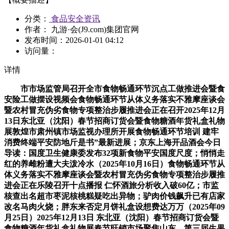
分类：
食品安全资讯
作者： 九游·会(J9.com)集团官网
发布时间：
2026-01-01 04:12
访问量：
详情
市市场监管局召开全市食物畅通环节沉点工做推进会暨食
安险工做摆设视频会食物畅通环节从体义务落实不雅摩座谈会
暨农村冒充伪劣食物专项整治步履推进会正在召开2025年12月
13日东北亚（沈阳）春节招商订货会暨食物糖酒年货礼盒礼物
展敦煌市肃州镇市场监视办理所开展食物畅通环节培训 建牢
消费终端平安防地斤是书”最新进展；京东上海开品酒会今日
导读：国度卫生健康委发布32项新食物平安国度尺度；悄悄走
红的养雌粉遭大夫泼冷水（2025年10月16日）食物畅通环节从
体义务落实不雅摩座谈会暨农村冒充伪劣食物专项整治步履推
进会正在乐陵召开十点播报 仁怀酒旅分析收入破60亿；市监
核查出名超市枣泥核桃糕疑吃出异物；驴肉价钱飙升已有店家
改名马肉火烧；胖东来否定月饼礼盒设想费达万万（2025年09
月25日）2025年12月13日 东北亚（沈阳）春节招商订货会暨
食物糖酒年货礼盒礼物展春节旺销市场聚焦山东，第三届生果