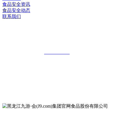
食品安全资讯
食品安全动态
联系我们
黑龙江九游·会(J9.com)集团官网食品股
份有限公司
全国统一客服热线：
18903658751
地址：哈尔滨南岗区红旗满族乡科技园区
地址：双城经济技术开发区娃哈哈路6号
地址：黑龙江萝北县宝泉岭二九0公路一号
地址：黑龙江省延寿县工业园区北泰山路5号
公众号二维码