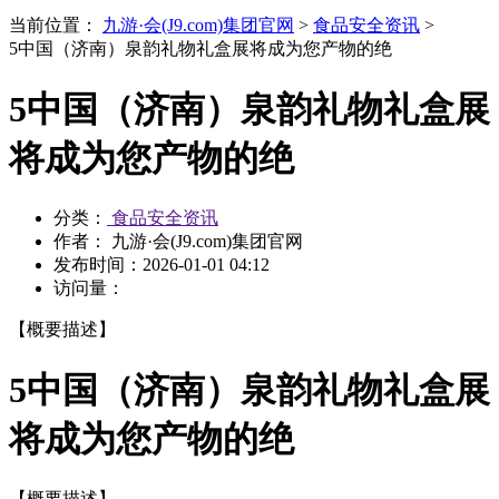
当前位置：
九游·会(J9.com)集团官网
>
食品安全资讯
>
5中国（济南）泉韵礼物礼盒展将成为您产物的绝
5中国（济南）泉韵礼物礼盒展
将成为您产物的绝
分类：
食品安全资讯
作者： 九游·会(J9.com)集团官网
发布时间：
2026-01-01 04:12
访问量：
【概要描述】
5中国（济南）泉韵礼物礼盒展
将成为您产物的绝
【概要描述】