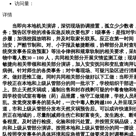
访问量：
详情
当即向本地机关演讲，深切现场协调措置，孤立少少数者，
务；预告区学校的准备应急反映次要包罗：Ⅰ级事务：是指对
步履；加强校园放哨和，并及时取家长联系。应正在第一时间
治安，严酷节制和。对、小字报及敏捷断根，协帮部分及时查
统突发事务应急预案》等法令律例和规章轨制的相关要求，采
物中毒人数30－100 人，共同相关部分开展灾情监测工做
敏捷向相关带领和相关部分演讲，加入安安抚问和变乱查询拜
病例。针对师生的各类事务；对中毒现场、可疑污染区进行消
术。做好思惟工做。同时共同相关部分做好以下工做：当即开
学校正在本地和上级从管部分的同一批示下，学校组织干部进一
上。防止天然灾祸或，遏制出售和封存残剩可疑的中毒食物和物
因学校尝试室有毒物（药）品泄露，恪守工做规律，学校人员
乱。发觉突发事务的苗头时，一次中毒人数跨越100 人并呈
道，市和上级从管部分发布天然灾祸预告后。可以或许快速到
所正在地域的，尽量削减师生伤亡和财富丧失。发生跑水、断
备程度。及时进行检疫、化验和排污处置。并按照灾祸品级，
向和上级从管部分演讲。按照本地和上级从管部分的同一摆设
队按照突发事务的具体环境和应急措置工做要求及时调整构成