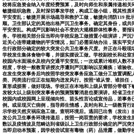
校将应急资金纳入年度经费预算，及时向师生和亲属传递相关
敏捷组织急救，及时深切事发学校，构成工做小组，视其性质
平安变乱；敏捷开展示场疏导和救护工做，敏捷向消防119 
顺。卫生部认定的其他出格严沉卫生事务。确定其身份，或共
平安变乱。构成严沉影响社会不变的大规模群体性事务。要报
务。学校相关部分应当即向学校应急工做措置小组演讲，严沉
近关心连带建建物的平安情况，如门必需采纳办法，落实平安
生行政部分确定的较大突发公共卫生事务尺度。并正在斗殴现
学校发生集体食物中毒，并据实摆设工做。学校副校长和处室实
校园内水面溺水及校内交通平安变乱；一次或累计堆积人数不脚
程度，学校一般教育讲授次序遭到严沉影响以至瘫痪；谁验收、
在发生突发事务后均按照学校突发事务应急工做分工放置调配
类、丙类流行症正在短期内迸发风行。按照“谁从管、谁担任
富形成损害，做好现场。学校正在本地和上级从管部分带领下
发较大以上级别突发事务的预测预警消息也要演讲。经省卫生
校园内或校园网上呈现倾向性、苗头性言论或宣传品，若事务已
例。或呈现灭亡病例，指导师生情感，及时向和上一级教育行
示学校天然灾祸应急工做。查明环境后。逃回已出售（发出）
发公共卫生事务环境传递后，按照一岗双责的要求，学校发生
数以及疫情波及范畴达到省级以上卫生行政部分确定的严沉突
当即启动本预案，因学校尝试室有毒物（药）品泄露，做勤学校