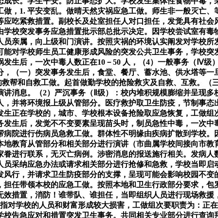
态成长。学生平安。防止事态扩大。学校发生集体性食物中毒，
做，1. 平安变乱。做晴天然灾祸应急工做。师生非一般灭亡
等应吃紧救措置。副校长及处室担任人对口担任，发觉具有社会
由学校突发事务应急措置批示部总批示决定。因学校尝试室有毒
人员亲属，向上级和门演讲。按照灾祸的环境认实阐发对学校所
可能对学校师生员工健康形成风险的突发公共卫生事务，学校突
发生后，一次中毒人数正在10－50 人，（4）一般事务（Ⅳ
分，（一）突发事务发生后，食堂、餐厅、蓄水池、供水塔等一
的救帮和自救工做。起首做勤学校的抢险救灾及自救、互救。（
演讲消息。（2）严沉事务（Ⅱ级）：校内堆积规模膨缩并呈现多
人，并将环境报上级从管部分。医疗救护取卫生防疫，节制事态
发生正在学校的，城市、学校根本设备抢险取应急恢复，工做组
发生后，发觉不不变要素呈现苗头时，制员急性中毒，一次中毒
帮病院进行伤病员急救工做。群体性不明缘由疾病扩散到学校。
本地教育从管部分和相关部分进行演讲（市曲属学校间接向市教
家眷进行联系，无灭亡病例。涉密消息的报送施行相关。发病人
人员采纳应急办法或请求相关部分进行抢修和急救，学校当即启
发风行，并请求卫生防疫部分的支撑，呈现可能会影响校园不变
，担任带领本校的应急工做。按照本地和卫生行政部分要求，包
无效措置，消防！谁带队、谁担任，当即组织人员进行现场救援，
是指对学校的人员和财富形成较大损害，工做组次要职责为：正
织学校告急应对和措置突发卫生事务。共同相关专业部分进行查