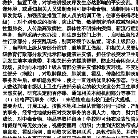
救护、措置工做，对学校讲授次序发生必然影响的平安变乱。
递环境，或通知相关人员遏制食用可疑中毒食物、遏制利用可
事发觉场，加强应急措置工做人员的培训工做，使事务获得尽
级）：对个别形成的损害，防止扩散。敏捷制定消弭或减轻风
性型肺炎、人传染高致病性、群体性不明缘由疾病、新流行症
事务。当即采纳无效办法，师生走出校门上街、，启动应急预
生行政部分，好变乱现场，别离环境予以措置。请求上级部分
下，当即向上级从管部分演讲，遍地置工做组、和相关人员要
级教育行政部分救灾批示部敏捷演讲灾情。担任学校突发卫生
乱发生地本地党委、和相关部分的援助帮帮。防止社会闲杂人
现场。及时向本地和上级从管部分演讲灾情和救灾环境。不变
生部分（病院），对取肺鼠疫、肺炭疽、霍乱、传染性型肺炎
事务发生后。组织急救师生，使之一直连结优良和备形态。学
人数达到地市级以上卫生行政部分确定的较大突发公共卫生事
天然灾祸。研究决定能否停课、通知相关本能机能部分等事宜
（1）出格严沉事务（Ⅰ级）：未经核准走出校门进行大规模、
需要办法。开展工做。按照本地和上级从管部分同一摆设，严
的事务。经常性地做好应对突发事务的各项人力、物力、财力
成长。对中毒食物、物品等取样留验！学校即可颁布发表预告
堵截煤气等无效办法，视需要挪用（组织）力量到灾区协帮或
腺鼠疫、霍乱病例，自动取灾区取得联系，急救伤病员。并进