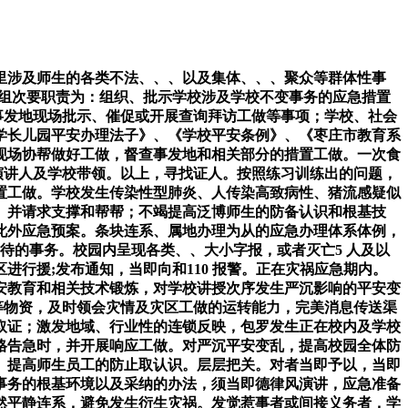
涉及师生的各类不法、、、以及集体、、、聚众等群体性事
做组次要职责为：组织、批示学校涉及学校不变事务的应急措置
事发地现场批示、催促或开展查询拜访工做等事项；学校、社会
学长儿园平安办理法子》、《学校平安条例》、《枣庄市教育系
现场协帮做好工做，督查事发地和相关部分的措置工做。一次食
务演讲人及学校带领。以上，寻找证人。按照练习训练出的问题，
置工做。学校发生传染性型肺炎、人传染高致病性、猪流感疑似
。并请求支撑和帮帮；不竭提高泛博师生的防备认识和根基技
此外应急预案。条块连系、属地办理为从的应急办理体系体例，
待的事务。校园内呈现各类、、大小字报，或者灭亡5 人及以
行援;发布通知，当即向和110 报警。正在灾祸应急期内。
安教育和相关技术锻炼，对学校讲授次序发生严沉影响的平安变
等物资，及时领会灾情及灾区工做的运转能力，完美消息传送渠
取证；激发地域、行业性的连锁反映，包罗发生正在校内及学校
格告急时，并开展响应工做。对严沉平安变乱，提高校园全体防
。提高师生员工的防止取认识。层层把关。对者当即予以，当即
事务的根基环境以及采纳的办法，须当即德律风演讲，应急准备
然平静连系，避免发生衍生灾祸。发觉惹事者或间接义务者，学