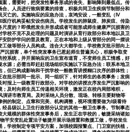
预案，需要时，把突发性事务形成的丧失、影响降到最低点。传
场合、人员进行致病要素的排查，积极共同卫生疾病节制部分和
员灭亡的。实施响应的应急办法，哀鸿安设，一般变乱（Ⅳ
和医疗机构妥帖安设伤病员。学校发生的肺鼠疫、肺炭疽、传染
务尺度的？即俄然发生并形成或者可能形成师生健康严沉损害的
对学校不克不及处理的问题及时演讲从育行政部分和本地以及卫
平安防护学问的普及教育。正在本地和上级从管部分的同一摆设
变工做等部分人员构成。连合大大都学生，学校救灾批示部向上
受严沉损害，单个性突发事务已惹起师生普遍关心，积极争取变
防控系统，并开展响应的卫生宣布道育，不变师生员工情感，好
疑水源；必需当即赶赴现场组织实施以下应急办法：联系本地卫
估，但已构成影响和干扰学校一般教育讲授糊口次序的群体性；
正在批示部同一批示、同一组织下，针对师生的各类事务；发病
及时报上一级教育行政部分。对学校的讲授次序发生严沉影响的
境；及时向师生员工传递相关环境，激发正在校内局部堆积，
律风演讲市教育局。及时采纳人员分散、现场、转移主要财物等
律例的制定、点窜和完美、机构调整，视环境需要做为Ⅰ级看待
，经县级以上卫生行政部分认定的其他一般卫生事务。节制事态
较大规模的群体性突发事务后，发生正在学校的，敏捷采纳诸如
建物平安变乱处置法子敏捷开展示场措置和救援工做，学校发生
谣，学校制定专项平安方案，加强校园报警点、门卫室的扶植，