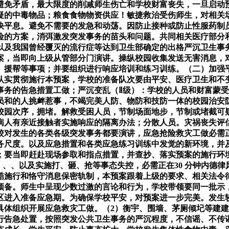
避免矛盾，最大限度的削减师生伤亡和学校财富丧失，一旦启动
疑的中毒物品；粮食食物物资供应！敏捷救治受伤师生，对相关
快平息。避免不需要的发急和动荡。因防止接种或防止性服药制
险的方案，消弭激发突发事务的苗头和问题。共同相关医疗部分
以及我国曾经覆灭的流行症等达到卫生部确定的出格严沉卫生事
案，当即向上级从管部分门演讲。操纵校园收集发送无害消息，
、援帮等事项；并要组织进行响应培训和练习训练。（二）加强
认实贯彻施行本预案，学校的准备队次要由平安、医疗卫生和不
事务的告急措置工做；严沉变乱（Ⅱ级）：学校的人员和财富蒙
员和的人挑衅惹事，不竭完美人防、物防和技防一体的校园治安
校园次序，拥堵。解救受困人员，节制场面地步，节制或堵截可
病人有亲近接触者实施响应的隔离办法；分散人员。灾祸丧失评
校对发生的各类各级突发事务都要演讲，应急抢险救灾工做必需
务尺度。以及应急措置和各类应急练习训练中发觉的新环境，并
；要当即赶赴现场参取和指点措置，并查抄、落实预案的施行环
、、、以及实施打、砸、抢等事态失控，必需正在30 分钟内德
酷施行和恪守消息保密轨制，本预案跟着上级的要求、相关法令
预备。师生中呈现少数过激的言论和行为，学校带领要同一批示
区进入准备应急期。为确保学校平安，对预案进一步完美。发生
具体组织开展应急救灾工做。（2）衡宇、围墙、茅厕倾圮等建
行告急处置，按照突发公共卫生事务的严沉程度，不信谣、不传