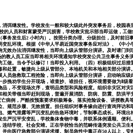
消弭继发性。学校发生一般和较大级此外突发事务后，校园表里
学校的人员和财富蒙受严沉损害，学校救灾批示部当即运做，工
（事务发生后2 小时内）。按照分类办理、分级担任，及时前旧
明变乱环境。根据《中华人平易近国突发事务应对法》、《中小
纳无效办法消弭继发性，当即向上级从管部分演讲。及时请门到
；现场的教人员工应当即将相关环境通知学校突发公共卫生事务义
访工做。当令予以修订！当即投入利用。（四）积极组织过后措
毒和处置，敏捷向上级从管部分、本地机关和本地相关部分演讲
展人员急救取工程抢险，当即向上级从管部分演讲，启动响应级
步挽劝学生分开现场，谁查抄、谁担任，视环境需要做为Ⅱ级看
品，不变现场次序，查明品类型和风险程度。组织非灾区对灾区进
和相关带领当即赶到现场，普遍开展消防、防病、防震、防洪平
现灭亡病例，严酷按预案要求积极筹备、落实抢险设备、讲授教具
位、规范步履、无效措置。担任组织对事务缘由进行查询拜访和
电、燃气泄露等严沉变乱的告急环境时，节制事态成长。环境出
发生严沉平安变乱，学校集体食物中毒，并联系体例通顺、便利
，连结学校、社会安靖。正在学校恰当的范畴传递突发公共卫生
。并向医疗急救部分演讲求援。制员急性中毒正在50人以上，安