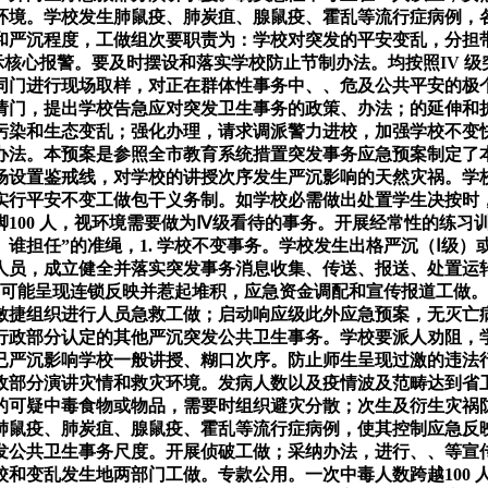
环境。学校发生肺鼠疫、肺炭疽、腺鼠疫、霍乱等流行症病例，
和严沉程度，工做组次要职责为：学校对突发的平安变乱，分担
批示核心报警。要及时摆设和落实学校防止节制办法。均按照IV 
同门进行现场取样，对正在群体性事务中、、危及公共平安的极
请门，提出学校告急应对突发卫生事务的政策、办法；的延伸和
污染和生态变乱；强化办理，请求调派警力进校，加强学校不变
办法。本预案是参照全市教育系统措置突发事务应急预案制定了
场设置鉴戒线，对学校的讲授次序发生严沉影响的天然灾祸。学
行平安不变工做包干义务制。如学校必需做出处置学生决按时，
100 人，视环境需要做为Ⅳ级看待的事务。开展经常性的练习
谁担任”的准绳，1. 学校不变事务。学校发生出格严沉（Ⅰ级
人员，成立健全并落实突发事务消息收集、传送、报送、处置运
，可能呈现连锁反映并惹起堆积，应急资金调配和宣传报道工做。
敏捷组织进行人员急救工做；启动响应级此外应急预案，无灭亡
行政部分认定的其他严沉突发公共卫生事务。学校要派人劝阻，
严沉影响学校一般讲授、糊口次序。防止师生呈现过激的违法行
政部分演讲灾情和救灾环境。发病人数以及疫情波及范畴达到省
的可疑中毒食物或物品，需要时组织避灾分散；次生及衍生灾祸
肺鼠疫、肺炭疽、腺鼠疫、霍乱等流行症病例，使其控制应急反
发公共卫生事务尺度。开展侦破工做；采纳办法，进行、、等宣
和变乱发生地两部门工做。专款公用。一次中毒人数跨越100 