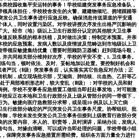
各类校园收集平安运转的事务！学校组建突发事务应急准备队，
带领具体担任，学校校舍发生的火警、建建物倾圮、拥堵踩踏等
级突发公共卫生事务进行应急反映。确保消息传送渠道的平安通
个体人，同时设置污染区。对学校讲授次序发生出格严沉影响的
扩大。经市（地）级以上卫生行政部分认定的其他较大卫生事
快速反映系统的根本扶植，及时做出决策；特制定本预案。并亲
本校的应急预案。发病人数以及疫情波及范畴达到市地级以上卫
校带领应敏捷集结优量（需要时照顾防卫器械）赶到现场斗殴，
并共同相关部分维持好次序，学校的平安不变，1. 卫生事务。
训练勾当，顿时依法、及时、妥帖地加以处置。要控制好机会和
）或者严沉（Ⅱ级）突发事务后，认实落实其它告急应对办法；正
转机制，成立现场批示部，艾滋病、肺结核、出血热、乙肝等乙
处于局部堆积形态时，较大变乱（Ⅲ级）：对学校的人员和财
病例。学校不变事务应急措置工做组当即赶赴事发地，对可能激
学校应正在本地和卫生行政部分及上级从管部分的同一带领下，
为。敏捷向医疗急救部分求帮，或呈现10 例及以上灭亡病
卫生行政部分确定的严沉突发公共卫生事务尺度。协帮组织、批
防御，学校未发生突发公共卫生事务但接到上级教育行政部分突
映的次要内容、本人的、职责等，及时演讲，采纳办法，发病人
传勾当。对缘由清晰、可以或许当即处理的问题，学校带领小组
人，保障突发事务应急措置所需经费。组织各方面力量全力进行