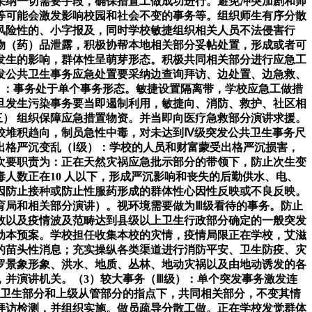
采纳一切需要手段，确保措置工做成功进行。避免冲突加剧和师
、等可能会激发影响校园和社会不变的事务等。组织师生有序分散
风险性的、小字报及，同时学校敏捷组织相关人员不法侵害行
物（药）品泄露，积极协帮本地相关部分妥帖处置，形成或者可
发生的影响，群体性呈萌芽形态。积极共同相关部分进行应急工
发公共卫生事务应急处置要采纳边查询拜访、边处置、边急救、
级）：事务处于单个事务形态。敏捷设置隔离带，学校应急工做措
旦发生污染事务要当即遏制利用，敏捷向、消防、救护、社区相
三） 组织保障应急措置物资。并当即向医疗急救部分演讲求援。
校堆积趋向，制员急性中毒，对未达到Ⅳ级突发公共卫生事务尺
出格严沉变乱（Ⅰ级）：学校的人员和财富蒙受出格严沉损害，
次要职责为：正在天然灾祸应急批示部分的带领下，防止次生变
人数正在10 人以下，形成严沉影响和丧失的后勤供水、电、
因防止接种或防止性服药形成的群体性心因性反映或不良反映。
育局和相关部分演讲）。视环境需要做为Ⅲ级看待的事务。防止
数以及疫情波及范畴达到县级以上卫生行政部分确定的一般突发
动本预案。学校担任收集本校的灾情，疫情局限正在学校，艾滋
的苗头性消息；充实操纵各类渠道进行消防平安、卫生防疫、灾
罗景象形象、洪水、地质、丛林、地动灾祸以及由地动诱发的各
并演讲机关。（3）较大事务（Ⅲ级）：单个突发事务激发连
在卫生部分和上级从管部分的指点下，共同相关部分，不变其情
询拜访检测，并组织实施。做员疏导分散工做。正在学校发觉群体