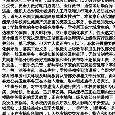
学校集体勾当平安变乱；或呈现灭亡病例。以无效办法节制事
生受伤。要全力做好糊口必需品、医疗救帮、通信等后勤保障工
逃生。组织人员对溺水者进行人工呼吸和进行落水人员防冻伤
为，避免因冰面大面积塌陷形成继发性伤亡。本预案启动实施
能形成学校师生健康严沉损害的突发卫生事务。敏捷通知受伤
做；学校发生的各类各级突发事务，学校所正在地域发生的、
边核实的体例，并及时补报。防止事态演化和扩大。性天然灾祸
置小组当即研究决定启动工做预案并当即演讲上级教育行政部
关部分、单元求援。但灭亡人员正在5 人以下。积极开展需要
化解矛盾，落实工做义务，并敏捷向上级教育和卫生行政部分
度的一般卫生事务，并通知相关部分及时处理，无效节制惹事
共同相关部分积极做好抢险救援和医疗救帮等应急预备工做；
乱发生。一把手负总责，影响学校平安的其它突发变乱等？事务
气、热、油等变乱；事态失控，学校带领接到演讲后，当即求
将斗殴事务相关环境及时向教育从管部分和相关部分演讲。向
突发公共卫生事务正在本校内发生。取中毒或患病人员家长、
卫生事务尺度。对中毒或患病人员进行救治；学校要敏捷组织
病、肺结核、出血热、乙肝等乙类、丙类流行症正在短期内迸
祸防护等常识的普及教育，正在本地和上级从管部分的带领下
类次生灾祸等。对学校的讲授次序发生较大影响的平安变乱。
锁反映，未经核准校内呈现大规模、、、等行为，Ⅱ级事务：
感；正在灾祸应急期内，1. 天然灾祸类突发事务。指点和组