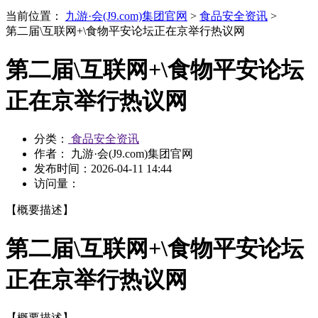
当前位置：
九游·会(J9.com)集团官网
>
食品安全资讯
>
第二届\互联网+\食物平安论坛正在京举行热议网
第二届\互联网+\食物平安论坛
正在京举行热议网
分类：
食品安全资讯
作者： 九游·会(J9.com)集团官网
发布时间：
2026-04-11 14:44
访问量：
【概要描述】
第二届\互联网+\食物平安论坛
正在京举行热议网
【概要描述】