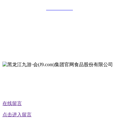
全国统一客服热线：
18903658751
地址：哈尔滨南岗区红旗满族乡科技园区
地址：双城经济技术开发区娃哈哈路6号
地址：黑龙江萝北县宝泉岭二九0公路一号
地址：黑龙江省延寿县工业园区北泰山路5号
公众号二维码
在线留言
点击进入留言