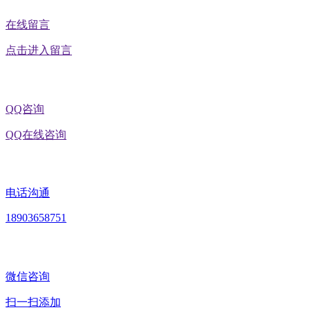
在线留言
点击进入留言
QQ咨询
QQ在线咨询
电话沟通
18903658751
微信咨询
扫一扫添加