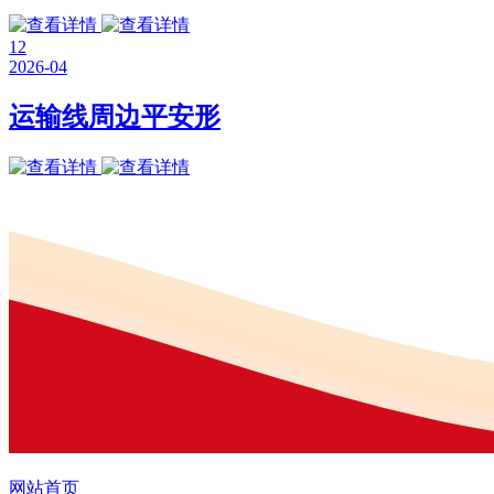
12
2026-04
运输线周边平安形
网站首页