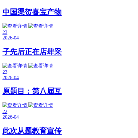
中国渠贺喜宝产物
23
2026-04
子先后正在店肆采
23
2026-04
原题目：第八届互
22
2026-04
此次从题教育宣传