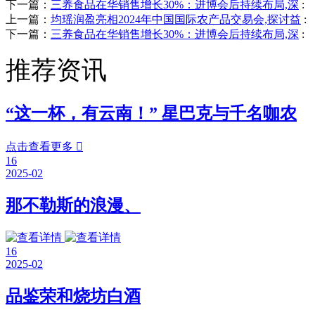
下一篇：
三养食品在华销售增长30%：进博会后持续布局,深
:
上一篇：
均瑶润盈亮相2024年中国国际农产品交易会,探讨益
:
下一篇：
三养食品在华销售增长30%：进博会后持续布局,深
:
推荐资讯
“这一杯，有云南！” 星巴克与千名咖农
点击查看更多

16
2025-02
那不勒斯的浪漫、
16
2025-02
品鉴荣和烧坊白酒