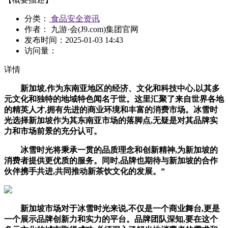
分类：
食品安全资讯
作者： 九游·会(J9.com)集团官网
发布时间：
2025-01-03 14:43
访问量：
详情
新加坡,作为东南亚地区的经济、文化和科技中心,以其多
元文化和独特的地域特色闻名于世。这里汇聚了来自世界各地
的精英人才,拥有先进的商业环境和丰富的消费市场。冰雪时
光选择新加坡作为其东南亚市场的落脚点,无疑是对其品牌实
力和市场前景的充分认可。
冰雪时光将秉承一贯的品质理念和创新精神,为新加坡的
消费者提供更优质的服务。同时,品牌也期待与新加坡的合作
伙伴携手共进,共同推动新茶饮文化的发展。”
新加坡市场对于冰雪时光来说,不仅是一个商业舞台,更是
一个展示品牌创新力和实力的平台。品牌团队深知,要在这个