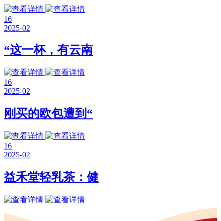
16
2025-02
“这一杯，有云南
16
2025-02
刚买的欧包遭到“
16
2025-02
益禾堂轻乳茶：健