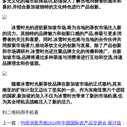
多元文化的城市取得成功,必须深入了解当地消费者的需求和
喜好,并结合新加坡独特的文化特色进行产品创新。
冰雪时光的进驻新加坡市场,将为当地的茶饮市场注入新
的活力。其独特的品牌魅力和创新口感的产品,将吸引更多消
费者的关注和喜爱。同时,冰雪时光也将与当地的合作伙伴共
同探索市场潜力,推动茶饮文化的创新与发展。除了产品创新
和市场调研外,冰雪时光还注重品牌文化的传播和推广。在新
加坡市场,品牌将通过多种渠道与消费者进行互动和交流,传递
品牌理念和价值观。
随着冰雪时光新茶饮品牌在新加坡市场的正式签约,其东
南亚的扩张计划又迈出了坚实的一步。作为东南亚第六个进驻
的国家,新加坡的加入不仅为冰雪时光带来了新的市场机遇,也
为其全球拓店战略注入了新的活力。
扫二维码用手机看
上一篇：
均瑶润盈亮相2024年中国国际农产品交易会,探讨益
: