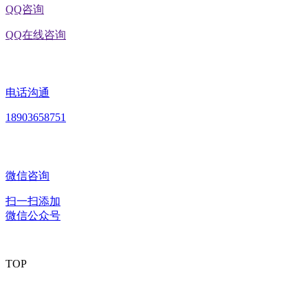
QQ咨询
QQ在线咨询
电话沟通
18903658751
微信咨询
扫一扫添加
微信公众号
TOP
版权所有：黑龙江九游·会(J9.com)集团官网食品股份有限公司 Copyright © 202