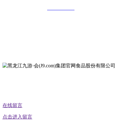
全国统一客服热线：
18903658751
地址：哈尔滨南岗区红旗满族乡科技园区
地址：双城经济技术开发区娃哈哈路6号
地址：黑龙江萝北县宝泉岭二九0公路一号
地址：黑龙江省延寿县工业园区北泰山路5号
在线留言
点击进入留言