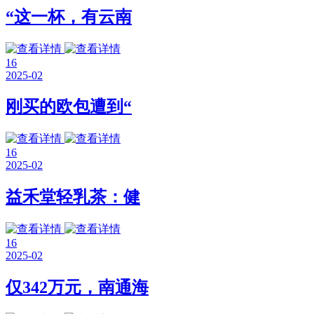
“这一杯，有云南
16
2025-02
刚买的欧包遭到“
16
2025-02
益禾堂轻乳茶：健
16
2025-02
仅342万元，南通海