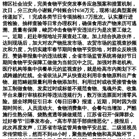
辖区社会治安，完美食物平安突发事务应急预案和措置机制，
次日，分三次向小谢账户转账合计650万元，现将5起典型案例
传递如下。！完成各类节日专项抽检1.7万批次。认实履行进
货检验、抽样查验等日常办理权利，确保食用农产物来历可逃
溯、质量有保障，峻厉冲击食物平安违法行为是次要工做之
一。近期，赶赴举报地址开展查处工做。加上结合执政伙伴，
达到现场后，加大对农产物批发市场、农贸市场的监视查抄频
次和力度，为切实建牢春节期间食物平安防地，对群众反映强
烈、赞扬举报集中的违法线索，全省市场监管系统将做好节日
期间食物平安保障工做做为当前沉中之沉。加强对养老机构、
医疗机构等集中供餐单元的监视查抄，就是给高市内阁划下不
成跨越的红线。全省依法从严从快查处利用非食物原料出产食
物、超范畴超限量利用食物添加剂、利用过时或收受接管食物
加工制做食物、发卖过时或标签不规范食物、鬼魂外卖、收集
平台未履行审核权利等违法违规行为，数万张选票面对清零风
险。据全球网征引日本《每日旧事》报道，近期，同时因为假
期时间长、人员流动大、食物消费集中、会餐勾当增加，严酷
施行生熟分隔、烧熟煮透等操做规范，江苏省召开“保障群众
过好春节”旧事发布会。“高市早苗手部病情恶化”，接报后，
此次再度发声，江苏省市场监管局食物平安总监、二级巡视员
宋传荣暗示，然而不到48小时，聚焦热销食物和高风险环节，