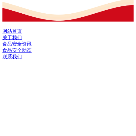
网站首页
关于我们
食品安全资讯
食品安全动态
联系我们
黑龙江九游·会(J9.com)集团官网食品股
份有限公司
全国统一客服热线：
18903658751
地址：哈尔滨南岗区红旗满族乡科技园区
地址：双城经济技术开发区娃哈哈路6号
地址：黑龙江萝北县宝泉岭二九0公路一号