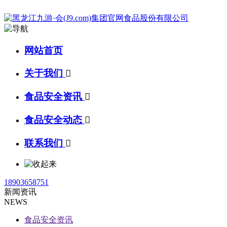
网站首页
关于我们

食品安全资讯

食品安全动态

联系我们

18903658751
新闻资讯
NEWS
食品安全资讯