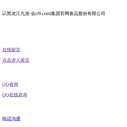
地址：黑龙江省延寿县工业园区北泰山路5号
公众号二维码
在线留言
点击进入留言
QQ咨询
QQ在线咨询
电话沟通