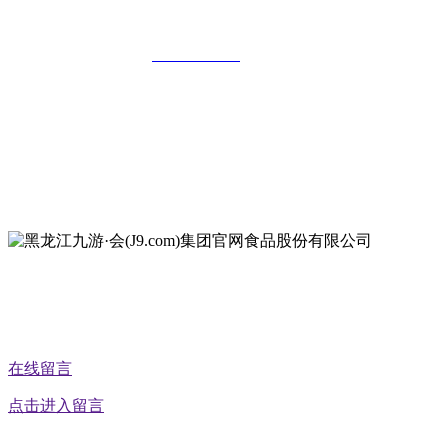
份有限公司
全国统一客服热线：
18903658751
地址：哈尔滨南岗区红旗满族乡科技园区
地址：双城经济技术开发区娃哈哈路6号
地址：黑龙江萝北县宝泉岭二九0公路一号
地址：黑龙江省延寿县工业园区北泰山路5号
公众号二维码
在线留言
点击进入留言