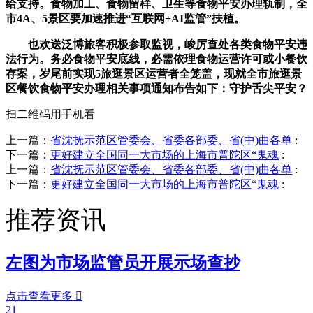
给支持。食物加工、食物留样、卫生等食物平安办理轨制，全
市4A、5景区要加速推进“互联网+AI监管”扶植。
也欢送泛博旅客积极参取监视，峻厉查处各类食物平安违
法行为。务必食物平安底线，必需依理食物运营许可或小餐饮
存案，岁尾前实现5旅逛景区运营者全笼盖，现就全市旅逛景
区餐饮食物平安办理相关事项通知布告如下：守护舌尖平安？
扫二维码用手机看
上一篇：
省沈抚示范区管委会、省委各部委、省(中)曲各单
:
下一篇：
更好建立全国同一大市场的上海市普陀区“鬼魂
:
上一篇：
省沈抚示范区管委会、省委各部委、省(中)曲各单
:
下一篇：
更好建立全国同一大市场的上海市普陀区“鬼魂
:
推荐资讯
左图为市场监管员开展示场查抄
点击查看更多

21