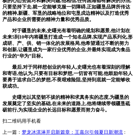
极的心态去面对和解决问题,他相信,任何困难都有解决的办法,
只要坚持下去,就一定能够克服一切障碍,正如疆垦品牌所传达
的精神,新疆、军垦的战略地位和屯垦戍边精神以及打造优秀
产品和企业所需要的精神力量和优秀品质。
对于疆垦的未来,史曙光有着明确的规划和愿景,他计划在
未来5到10年内将疆垦打造成一个知名品牌,实现产品系列化,形
成研、产、供、销一体化的发展格局,他希望通过不断的努力
和创新,让疆垦成为一家行业优秀的企业,并最终实现成为食品
行业的“华为”目标。
最后,对于同样想创业的年轻人,史曙光也有着深刻的理解
和寄语,他认为,只要有目标和梦想,一切皆有可能,他鼓励年轻人
要勇于追求自己的梦想,不畏艰难险阻,坚持到底就一定能够收
获成功。
史曙光以其坚韧不拔的精神和求真务实的态度,为疆垦的
发展奠定了坚实的基础,在未来的道路上,他将继续带领疆垦砥
砺前行,为实现企业的长远目标和愿景而努力奋斗。
扫二维码用手机看
上一篇：
梦龙冰淇淋开启新篇章：王嘉尔引领夏日新潮流
: