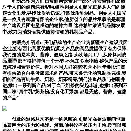
乳制品作为人们日常健康饮食的一部分,其安全性和品质
对于人们的健康深有影响,疆垦创始人史曙光正是从人们的健
康饮食出发,寻找优质的奶源,打造优质乳制品。创始人史曙光
是一位具有新疆情怀的企业家,他所创立的品牌承载的是新疆
生产建设兵团屯垦戍边的精神力量,这种精神渗透到品牌发展
中,致力为消费者提供值得信赖的乳制品产品。
史曙光介绍道:“我们品牌的生产企业为新疆生产建设兵团
企业,拥有西北高原优质奶源,为产品的高品质提供了有力保障,
我们走的是本真、营养、健康之路,从牧场到工厂,从原料到成
品,疆垦都严格把控每一个环节,不添加多余物质,确保产品的天
然纯净和营养价值。针对不同人群的需求,为不同年龄段消费
者提供适合自身健康需求的产品,带来多元化的乳制品选择,我
们的产品有纯牛奶、奶粉、奶茶粉等,我们注重品质与创新并
进,推出一系列新产品,对于当下奶茶的兴起,我们也推出系列不
同口味“真牛乳”奶茶粉,没有化工添加,都是天然、营养、健康
的产品”
创业的道路从来不是一帆风顺的,史曙光在创业期间也面
临着巨大的压力和挑战。然而,他并没有被压力击垮,反而以积