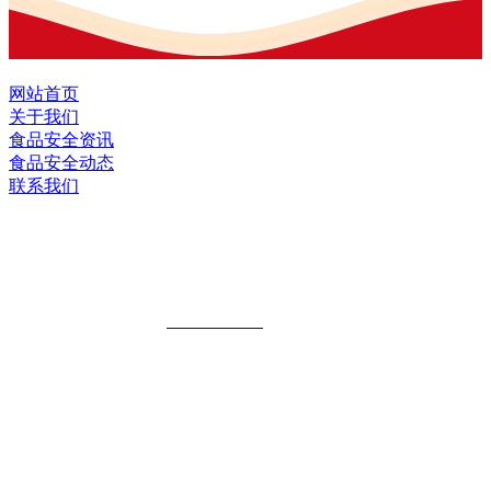
网站首页
关于我们
食品安全资讯
食品安全动态
联系我们
黑龙江九游·会(J9.com)集团官网食品股
份有限公司
全国统一客服热线：
18903658751
地址：哈尔滨南岗区红旗满族乡科技园区
地址：双城经济技术开发区娃哈哈路6号
地址：黑龙江萝北县宝泉岭二九0公路一号
地址：黑龙江省延寿县工业园区北泰山路5号