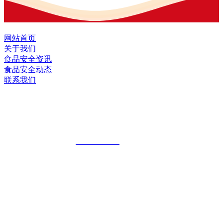
网站首页
关于我们
食品安全资讯
食品安全动态
联系我们
黑龙江九游·会(J9.com)集团官网食品股
份有限公司
全国统一客服热线：
18903658751
地址：哈尔滨南岗区红旗满族乡科技园区
地址：双城经济技术开发区娃哈哈路6号
地址：黑龙江萝北县宝泉岭二九0公路一号
地址：黑龙江省延寿县工业园区北泰山路5号