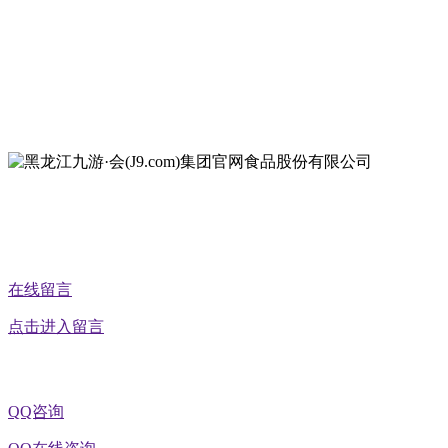
地址：哈尔滨南岗区红旗满族乡科技园区
地址：双城经济技术开发区娃哈哈路6号
地址：黑龙江萝北县宝泉岭二九0公路一号
地址：黑龙江省延寿县工业园区北泰山路5号
公众号二维码
在线留言
点击进入留言
QQ咨询