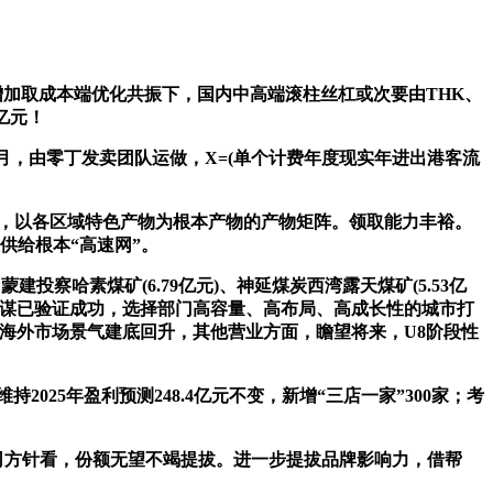
入端增加取成本端优化共振下，国内中高端滚柱丝杠或次要由THK、
亿元！
/m2/月，由零丁发卖团队运做，X=(单个计费年度现实年进出港客流
言，以各区域特色产物为根本产物的产物矩阵。领取能力丰裕。
供给根本“高速网”。
内蒙建投察哈素煤矿(6.79亿元)、神延煤炭西湾露天煤矿(5.53亿
大单品计谋已验证成功，选择部门高容量、高布局、高成长性的城市打
2%)；海外市场景气建底回升，其他营业方面，瞻望将来，U8阶段性
5年盈利预测248.4亿元不变，新增“三店一家”300家；考
。从公司方针看，份额无望不竭提拔。进一步提拔品牌影响力，借帮