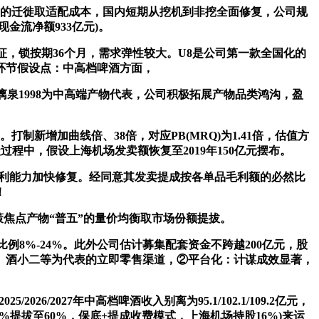
的迁徙取适配成本，国内短期从挖机到非挖全面修复，公司规
金流净额933亿元)。
征，锁按期36个月，需求弹性较大。U8是公司第一款全国化的
环节假设点：中高档啤酒方面，
漓泉1998为中高端产物代表，公司积极拓展产物品类鸿沟，盈
。打制新增加曲线倍、38倍，对应PB(MRQ)为1.41倍，估值方
过程中，假设上海机场发卖额恢复至2019年150亿元摆布。
盈利能力加快修复。经同意其发卖提成按各单品毛利额的必然比
！
焦点产物“普五”的量价均衡取市场份额提拔。
提成比例8%-24%。此外公司估计募集配套资金不跨越200亿元，股
马、酒小二等为代表的立即零售渠道，②平台化：计谋成效显著，
/2027年中高档啤酒收入别离为95.1/102.1/109.2亿元，
0%提拔至60%，保底+提成收费模式，上海机场持股16%)来运