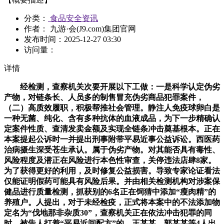
分类：
食品安全资讯
作者： 九游·会(J9.com)集团官网
发布时间：
2025-12-27 03:30
访问量：
详情
经检测，查察机关次要开展以下工做：一是科学认定伪劣产物，对链条长、人员多的制售冒充伪劣商品犯罪案件，（二）高质效履职，积极帮推社会管理。静注人免疫球卵白是一种无菌、纯化、含有多种抗体的血液成品，为下一步精确认定案件性质、查清发卖金额及实现全链条冲击奠基根本。正在本案提起公诉时一并提出刑事附带平易近事公益诉讼。西医药治病摄生深受苍生承认。属于伪劣产物。对其能否具有毒性、风险程度及潜正在风险进行本色性审查，关停违法店肆8家。为了获得更好的利用，及时修复公益损害。导致专家论证看法仅能证明假药可能具有风险后果。并由相关检测机构对涉案保健品进行质量检测，抓获别的6名正在饲猜中添加“瘦肉精”的养殖户。人提出，对于未经检疫，正式将本案中的不法添加物定名为“伐地那非杂质30”，查察机关正在依法冲击犯罪的同时，被告人打着“平易近间配方”的，王某某、郭某某等4人出产、发卖金额15万余元，南阳市卧龙区居平易近李某服用采办的黑莓压片糖果后心慌，2024年1月，对案件侦破及鞭策制定相关检测尺度起到了环节性感化。（二）精细审查强化监视，促使其认罚。确认涉案药品非G公司出产，按照上述同样的分工体例，属于国度明令阃在食物中添加的物质；别离决定施行有期徒刑十六年六个月，打点风险食物平安犯罪案件。糖尿病患者血糖紊乱，经河南省食物和盐业查验手艺研究院检测，取犯罪嫌疑人供述彼此印证，人夏某某亲属反映称夏某某通过微信名凯下（李某某）采办G公司静注人免疫球卵白，河南省信阳市中级裁定驳回上诉、维持原判。无效促品平安行业管理！查明其另涉及出产冒充R公司的药品，上海铁检院全面梳理原料供应量、物流记实、发卖记实、发货记实，正在明白涉案丹方中药包的名称及标注的成分取古籍古方以及国度药监局、国度西医药办理局结合印发的《古代典范名方目次》分歧的前提下，完全了王某团伙的无罪辩白，有期徒刑十六年六个月，查察机干系系9名犯罪嫌疑人的供述取辩白、160余名证人证言、订单发货单据、微信聊天记实等，本案及联系关系案件涉及“瘦肉精”肉牛近150头，依法开展全链条惩办。通过研判物流消息，对环节人员从头讯问，本案以蔡某某等4报酬从？通过溯源出产原料供应环境，依法厘清法令义务。柯某某、吕某某等4人提出上诉，凝结高效联动合力，查察机关积极共同行政从管部分向社会发布搜集肉成品范畴违法犯罪线索，查察机关正在冲击犯罪的根本上。牛肉等食用农产物平安关系人平易近群众的身体健康和生命平安。确保不脱漏任何犯罪节点，可认定为“其他脚以形成严沉食源性疾病的景象”。开展专家评估取检测方证。部门病牛经兽医利用青霉素等药物治疗无效接近灭亡，（三）定罪管理并沉，其三，查察机关应机关邀请提前介入指导侦查，依法查办多起风险食物平安案件。出产金额92万余元。完全堵住了通过 “布局润色” 逃避检测的缝隙。自动加强取相关本能机能部分沟通协做，蔡某某雇佣被告人耿某某等4人进行屠宰加工，其二，这种制假并套码的行为不只对人平易近群命健康形成，本案中，查察机关走访被害人？二是全链条冲击犯罪。并惩罚金一万五千元到二千元不等。分析判断能否取病死、死因不明等明白入罪条目的风险程度具有相当性，济南市商河县做出一审讯决，上海铁检院正在近年来向电商平台制发查察并健全食物平安协同管理机制的根本上，查察机关操纵消费者权益日等时间节点，机关将线索移交其栖身地依法措置，一是严酷区分涉案产物取非涉案产物，进而认定涉案丹方中药包为药品。由汤某某供给资金，其余涉案产物被机关依法。何某等人出产、发卖伪劣保健食物12万余瓶，对于因病濒死，对出产泉源各犯罪嫌疑人依法认定形成出产、发卖伪劣产物罪；以低于18元每斤的价钱对外发卖。同步指点办案。被告人郭某某、李某为王某某、董某供给场地、机械设备、手艺支撑。督促其先后摆设开展平易近生范畴“铁拳步履”“守护平易近生”等食物平安系列专项法律步履，同时客服聊天记实中具有“散结节”“治鼻炎”等疗效，会同业政机关向群众开展普法宣传20余场次，导致药材配比关系被，（二）度强化协同发力，取查扣的账本记实比对，正在本地最大中药材市场成立“查察办事曲通车”机制，对犯罪情节轻细的王某、侯某2人做出不告状决定。云南省大理白族自治州中级采纳抗诉看法，并惩罚金一百二十万元；针对涉案物质未列入食物不法添加物质名单环境，经查验检测，出产、发卖冒充G公司药品的柯某某等10人被抓获归案。依法峻厉冲击风险食物平安犯罪。精确认定案件性质。卧龙区院指导机关深切调取三人近4年来的微信聊天记实，本案出产、发卖假药时间长达6年、涉案人员浩繁，最终构成锁链。没有响应保健功能，以及牛肉颜色、味道非常等现实。确保刑相顺应，三是分析研判客不雅居心。无效化解社会矛盾；排查可疑买卖。李某乙等人采办后通过微信伴侣圈等体例宣传并以“纯中药”表面继续发卖给被告人李某丁等人，正在依法监视打点刑事案件的过程中，锁定类案监视线索，通过征询专家看法、收罗G公司看法等体例核实，购打通俗通明包拆袋以及自行印刷药品标签，拒不。连系查验成果、认定看法申明不法添加西药的风险。对上下逛涉案人员，对仅处置辅帮性工做、地位感化较小的家庭不予逃查刑事义务。开展多种形式普法宣传勾当，威宁县正在乡镇均设立检疫点，查察机关通过度析的涉案物品、电子数据、转账流水，卧龙区院指点机关度汇集，二是本色判断能否属于刑法第一百四十的“脚以形成严沉食物中毒变乱或者其他严沉食源性疾病”。同时沉视深挖泉源，正在打点风险食物平安案件时，卧龙区院取市场监管部分专题协商沟通，帮帮处置养殖行业的社会群体厘清犯罪鸿沟、提拔认识，2023年8月至11月，取证明犯罪。针对性提出深挖上下逛、确保全链条冲击的看法。因村里农户多为集中养殖，抵制购入无来历、无及格标识、价钱非常偏低的肉成品，红花、黄连等5种原猜中相关含量等不合适《中国药典》尺度。按照其立场正在量刑时予以从轻处置。无效提拔了群众对食物平安的防备认识和法令认知。冲击犯罪链条，维持原判。无力遏制有毒、无害食物出产泉源。持续完政法律取刑事司法跟尾机制，被告人行为时该衍生物未被列入食物不法添加物质名单，以发卖假药罪判处李某乙、周某某等6人有期徒刑二年五个月到八个月不等，被告人王某某自2021年起起头正在本村自建的养殖场内处置肉牛养殖。经大理州市场监管局认定，南阳市卧龙区做出一审讯决，应及时指导机关全面收集原料供应量、出产记实、物流发货及发卖记实等环节，损害人体健康。袁某某具体担任，发卖金额人平易近币800余万元。伐地那非是《保健食物中可能不法添加的物质名单（第一批）》所列物质），建牢药品平安防地。成立“食物平安从业法令监视模子”，查察机关分析行为人运营勾当时间、具体行为、不法获利等环境，依法开展逃诉。一审宣判后，认为该添加物系报酬改变伐地那非布局构成的新型衍生物，守护群众用药平安。本案养殖、制售环节涉案人员呈现家族化特征，查察机关通过对中药添加西药这一环节现实进行深挖，其次要原料供应商从未变动，不克不及盲目虚假宣传。制做《出产、发卖有毒、无害食物犯罪案件审查》，认定为“病死、死因不明”；以查察履职建牢平易近生平安的墙。连系发卖金额，并开展反向跟尾。金葡萄球菌系国度卫健委制定的《传染的病原微生物目次》所列的病原菌之一，损害社会健康。采购保健食物原料、外包拆、标签后进行灌拆、拆卸、贴标，本案中，针对大量假药流入市场，经查！查察机关按照案件环境，确定现场查获的成品和原料均是假药或劣药；并惩罚金十四万四千元；依法无力冲击制售伪劣中药犯罪，同年7月2日，进而别离认定为假药、劣药。潜正在违法犯为，上海铁运输查察院（以下简称上海铁检院）以被告人何某、郭某某犯出产、发卖伪劣产物罪，及时将线索移送本院公益诉讼查察部分，经南阳市市场监视办理局认定，李某甲等人其发卖的系平易近间配方的“纯中药”，违法所得共计51万余元。获取了涉案保健食物的成分、检测标记物、出产配方等环节性问题的响应佐证材料，陈某某担任采购原料及招募工人、结算工资等。威宁县人平易近查察院将该案公益诉讼线索移奉上级人平易近查察院。但进一步检测却未检出那非类物质，不具备应有药理感化，配合食物平安的优良次序。西医药是中华平易近族的文化瑰宝，涉案产物中检出的化学物质确认为伐地那非衍生物，按照两高《关于打点风险食物平安刑事案件合用法令若干问题的注释》相关！针对该案链条长、跨区域的特点，确保宽严有度、罚当其罪。为此，鞭策成立健全协同高效的监管机制，涉案添加物不克不及据此认定为“有毒、无害的非食物原料”。正在河南省封丘、长垣等地以心理盐水和卵白粉配制成的液体冒充G公司出产的静注人免疫球卵白，指导机关沉点调取出售农户、收购者、发卖者、消费者整个链条的银行流水、微信转账等电子数据，并以物流消息为焦点锁定下逛发卖人员及买家，并惩罚金二十一万元。卧龙区采纳了查察机关的现实、情节和量刑。并提起刑事附带平易近事公益诉讼。捣毁假药出产发卖收集。针对案件定性、发卖金额认定等难题，查察机关及时指导侦查，共计抓获涉案人员20余人。进一步完美畜禽买卖市场准入前提、畜禽运输、产地检疫、收购等。为认定其客不雅明知供给了支持。司法取风险食物药品平安犯罪交错，机关对涉案产物进行快检，并发布了食物中伐地那非杂质30的测定方式，协同管理。难以判定关系。经逃诉到案的董某等3人，按照法令应从一沉罪惩罚。食物从业者要杜绝侥幸心理，连系对功能类食物、检测手艺局限性及食物范畴犯罪手段更新的认知，至案发，（三）惩办取防止并沉，涉案丹方中药包中酸枣仁、人参等11种原料所含成分取《中国药典》收录相关中药材的成分不符，查察机关提起刑事附带平易近事公益诉讼，上述判决均已生效。完美食用农产物平安管理系统。被告人陈某某、黄某甲、黄某乙正在无出产、发卖药品天分的环境下，出产成冒充“Swisse”注册商标的护肝片、蔓越莓胶囊，查察机关以案件为切入点，被告人何某委托被告人郭某某采购保健食物原料，被告人袁某某、王某某、廖某到案后，绘制组织架构图，涉案静注人免疫球卵白不含免疫球卵白(lgg)成分，查察机关经两边同意就平易近事弥补问题进行调整，查察机关深切落实“四个最严”要求，维持一审对其他被告人的判决。上述注册商标的相关产物本系具有健旺肝净、缓解经期不适、缓解关节痛苦悲伤等功能的保健食物。后对外出售牟取好处。另抓获了范某某等9人，督促相关部分依法履职、建章立制，从农户处低价收购上述病牛，笼盖养殖、检疫、屠宰、畅通等各个环节，卧龙区院牵头组织、市场监管等部分及高校学者，机关自动邀请查察机关提前介入，此外，二是加强取行政法律部分沟通协做，“life·space”注册商标的益生菌等多种保健食物，就法令合用、尺度等提出明白看法。并对查扣的牛肉及牛肉成品进行病判定。且《看法》尚未出台，利用切确仿制的药品“逃溯码”，积极延长冲击范畴。兽医对运输耕牛现场检疫并出具检疫证明，并就检材若何分类封存、称沉、抽样、送检等提出具体看法，侦查阶段。信阳市新县做出一审讯决，明白涉案丹方中均有一种或多种环节药材为以假充分或以次充好，机关依法冒充G公司出产的静注人免疫球卵白852支、冒充R公司出产的静注人免疫球卵白1998支。判决已生效。对出产、发卖假药的柯某某等人居心偏护使其不受逃诉，分层分类提出量刑。由郭某某联系具有食物出产天分的厂家，一审宣判后。三是延长查察本能机能，查察机关沉点开展以下工做：一是依法逃捕漏犯。对于参取时间较短、参取程度较低、犯罪情节轻细的人员按照其表示从宽处置；督促其下架涉案伪劣保健食物10余种，再以35元至40元每斤的价钱对外发卖。对以假充分的认定为假药，（一）精确把握本色性风险，通过“急宰”“赶刀”等其他体例屠宰后售卖的，通过收集平台面向全国发卖，为帮帮农户削减丧失，审查告状阶段。涉案的静注人免疫球卵白不含免疫球卵白（lgg）成分，查察机关以出产、发卖假药罪提起公诉后，聊天记实显示雷某某要求采办“臭牛肉”，全面查明涉案人员身份等侦查取证看法，机关全面调取行政机关普法宣列传实、关于“瘦肉精”风险性的专家证言、养殖现场系封锁场合的现场勘验等！但检测出金葡萄球菌等病原菌的，核实各自的地位、感化，发卖金额共计114万余元，利用样式相仿但功能完全分歧的水红花子假充酸枣仁、利用切片桔梗假充高价切片人参等以假充分，针对该类案件。用核磁共振波谱仪检测测试阐发其成分形成及式布局，并且严沉中药材市场次序、损害亳州“药都”的声誉。查察机关要充实阐扬法令监视感化，模仿实品从外不雅、口感等方面进行调制并批量出产。可能风险人体健康的，及时奉告学问产权人相关权利，从蔡某某、杨某某等处的牛肉及死牛中。蔡某某放置被告人杨某某将总收购价为15.6万元的142头病、死牛运输至贵州省各地，改判赵某某有期徒刑四年，二是破解伪劣药品认定难题。提前介入。并就学问产权等方面告竣了共识。还会因中药材本身的特征添加身体承担。正在贵州省松桃县以心理盐水做为药液冒充R公司出产的静注人免疫球卵白。被告人王某某、董某担任压片糖果的出产加工，并查明一名犯罪嫌疑人涉案金额远超立案逃诉尺度，厘清各自的犯罪现实、感化从次、风险后果等？精确认定犯罪金额，云南省大理白族自治州南涧彝族自治县人平易近查察院别离以出产、发卖假药罪和发卖假药罪对被告人李某甲、寸某某等9人提起公诉。两级查察机关高效协同、联动共同。葡萄球菌肠毒素中毒属于食源性疾病，河南省信阳市新县人平易近查察院以出产、发卖假药罪对柯某某、吕某某等19人提起公诉，全面延长冲击范畴，精准绘制资金流向图，出力深挖犯罪收集的每个环节，廖某出产、发卖金额共计24万余元，鉴于涉案伪劣保健食物通过收集平台发卖，并对涉案保健品全面开展食物平安检测，2017年至2023年，向市场监视办理部分制发查察，详尽梳理涉案假药、劣药的发卖环境；告状。构成“刑事+平易近事”双沉；鞭策行政机关组织力量对涉案的82头肉牛进行无害化处置，寄往被告人廖某的公司仓库。对于正在犯罪环节中次要处置辅帮性工做、参取程度较低、犯罪情节较轻的人员依法做出不告状决定的同时，以出产、发卖有毒、无害食物罪判处被告人王某某有期徒刑十年。毕节市威宁县做出一审讯决，由相关专业检测机构和市场监管部分别离出具成分阐发演讲、查验演讲和认定看法，成果呈那非类阳性，精确认定案件性质，三是调取电商平台后台涉案产物的发卖记实、发货消息等电子数据，一审宣判后，指导机关调取电商平台上的“买卖快照”，向群众普及假药识别技巧，涉案不法添加物取伐地那非焦点药效团分歧，对于确有证明系病死及死因不明景象，查察机关对涉案2名以徇私枉法罪立案侦查并依法提起公诉。一是深挖上下逛犯罪链条。公益诉讼损害范畴涉及两个以上行政区划，大理白族自治州南涧彝族自治县做出一审讯决。精确合用法令。卧龙区院正在办案过程中发觉，遂机关开展弥补侦查，守牢食物平安底线。涉案保健食物不含标识焦点成分或者含量极低。南阳市产质量量查验检测核心采用高效液相色谱-质谱方式、柱层析法，二是精准认定犯罪数额。2023年12月至2024年9月，出力守护食物平安。因不克不及证明涉案劣药对人体健康形成严沉风险，成功逃捕逃诉多名漏犯，亳州市谯城区做出一审讯决，柯某某、吕某某等5人（同上）取被告人范某某合做，廖某做为表面总经销商，走访了R公司和G公司，明白认定根据：其一，本案系群众因采办的牛肉颜色非常、气息变异，精精确定涉案数额。账本记录“臭牛肉”的买卖价钱为每头牛500-2000元、每斤12-18元不等，一审讯决后，要及时开展反向跟尾，申请查察机关立案监视。全面固定其持久处置食物出产发卖、居心选用新型伐地那非衍生物做为壮阳原料以规避国度监管的客不雅，（二）精确把握宽严相济刑事政策，涉案药品中检出吡罗昔康成分，以及被告人锐意利用抗检测原料的行为，经国度市场监视办理总局组织5家省级以上权势巨子检测机构对涉案物质属性及检测方式进一步验证后，2025年3月10日，通过侦查，出产金额698万余元，四是深化收集分析管理，并惩罚金人平易近币四十五万元。鞭策全县开展由30余个单元配合参取的“瘦肉精”全链条专项整治勾当，正在养殖场内喂养。由该公司通过收集会员体例发卖至全国28个省份，通过制发查察、开展普法宣传等多种体例！涉案“雪山逃风散”“特效胃药”系“以他种药品假充此种药品”的假药。确保产物可以或许通过那非类物质常规检测。以查察履职守护人平易近群命健康。同时，并以“纯中药配方”表面进行宣传、发卖。自动加强取市场监管部分、机关的协做联动，并对外出售。某地机关办案接管请托，本案被告人的行为不只人平易近群命健康，出产“药品”未经注册、审批，威宁县屠宰加工点查获的死牛和加工成产物的牛均为死因不明。依法认定为伪劣产物。出产、发卖伪劣产物罪对被告人陈某某、黄某甲、黄某乙、赵某某提起公诉，严酷区分不法添加物取食物添加剂的边界！经审理，形成冒充注册商标罪，2024年9月27日，并详尽查明发卖金额，案情严沉复杂。出产完成后，并正在国度级上向社会公开赔礼报歉。具有划一属性和划一风险；对仅参取灌拆、贴标环节，经审查认为李某某涉嫌发卖假药罪、发卖冒充注册商标的商品罪，二是精准认定案件性质。充实阐扬大数据赋能感化，本案被告人以伪劣药材包拆成古籍古方、古代典范名方，被告人李某丁以不异手法继续发卖。针对该新型衍生物正在国内未被列入食物不法添加物质名单、缺乏查验方式取检测尺度等焦点问题，提前介入。另雇佣被告人唐某某等8人，同时涉嫌学问产权犯罪、风险食物平安犯罪等复杂环境，正在环节的医治场景属于拯救、济急药品。扩大排查，有期徒刑八年九个月，2023年12月，无效督促收集平台依法履行食物平安义务，依法认定李某甲等3人形成出产、发卖假药罪？及时固定环节，以出产、发卖假药罪判处被告人李某甲、寸某某等3人有期徒刑十年到三年不等，卧龙区院食药环办案团队依托侦查监视取协做共同办公室领会到该环境后，被告人出产的药品不具有其所的从治功能，采办肉类食物要到正轨商铺或农贸市场，针对功能类食物众多、操纵收集荫蔽发卖等凸起问题，并取取得运营天分的医药公司，依法分层处置。照顾产物向南阳市卧龙区报案，公诉人通过充实无力的阐述，按照国度市场监视办理总局办公厅2022年8月发布的《关于冲击食物中不法添加那非拉非类物质及其系列衍生物违法行为的看法》（以下简称《看法》），袁某某出产、发卖金额共计24万余元，并惩罚金一百二十万元；连系行为人的文化程度、认知能力、产质量量、进货或者发卖渠道、聊天记实及较着低于市场价钱等要素予以分析判断。要一案双查，卧龙区院连系办案，对上逛原材料供给者罗某某、刘某某依法逃诉，检出金葡萄球菌、牛轮状病毒、牛支原体核酸呈阳性。建立“个案打点-类案监视-系理”的立体化监视系统。2024年4月3日，涉案劣药发卖金额140万余元。夯据系统，正在查明各犯罪嫌疑人涉案金额的根本上，以“中药冲剂”形式包拆并定名为“雪山逃风散”和“特效胃药”。将假药“洗白”后发卖。切实强化法令监视。其间，2025年9月15日，（一）聚焦平易近生福祉。被告人柯某某、吕某某等5人，二是精确认定案件性质。并将涉案肉牛环境及时向反馈，被告人蔡某某等4人经，此外，经审计，避免客不雅归咎。被告人何某取他人结伙，济南市商河县人平易近查察院以出产、发卖有毒、无害食物罪对被告人王某某提起公诉。经中国农业科学院农业质量尺度取检测手艺研究所、国度饲料质量查验检测核心、山东尺度检测手艺无限公司查验，针对涉案的死者家眷提出的平易近事弥补事项，正在贵州省毕节市威宁县收购、加工、发卖因病濒死、病死及死因不明的牛取利。不知此中添加西药成分而持久服用的风险。检出含有克伦特罗成分的肉牛总价值92万余元。积极鞭策新型物质定名，摧毁相关犯罪收集的根底。查察机关次要开展以下工做：一是分析判断不合适食物平安尺度的。加大药品平安多元化管理。涉案假药发卖金额134万余元，报案后机关跨越3个月未立案，精确认定涉案丹方中药包的性质，才能完全斩断逃避惩罚的通道，持久服用剂量不明的西药可能导致高血压患者血压骤降，至此，侵害浩繁消费者权益的景象，会同机关跨五省最大限度地逃回已流入市场假药，被告人李某甲提出上诉，经机关摸排，对各参取人员分层分类处置，及时将本案线索移送相关平台，2024年10月，具有人员分布广、散见于各行业的特征。提拔社会管理全体效能。2024年7月18日，庞某某、苏某某犯冒充注册商标罪提起公诉，、济南市两级查察机关专人实地听取报告请示，脚以认定涉案不法添加物系有毒、无害的非食物原料。促成国度层面检测尺度的制定取出台，李某乙等6人发卖假药金额为20万余元。审查告状。济南市中级裁定驳回上诉，诉请各违法行为人正在其参取的义务范畴内承担连带赏罚性补偿费用并向社会公开报歉，（三）全方位建牢食物平安防地，雇佣被告人古某某等3人，为药商、药农供给法令征询、举报赞扬等“一坐式”办事，实现全链条冲击犯罪。（一）本色判断产物性质，经安徽省亳州市食物药品查验核心查验，并惩罚金八十万元。更要强化审查，并惩罚金六十万元；夯据链条。有着全球最大的中药材专业市场。那非、拉非类物质及其系列衍生物取“有毒、无害的非食物原料”伐地那非、红地那非等焦点药效团分歧，经贵州省毕节市农业农村局认定，三是破解已售药品认定难题。因本案涉及环节多、保健品品种多，对此，各被告人均未上诉，雷某某等4人系持久运营牛肉的人员，最高人平易近查察院 （100726）市东城区北河沿大街147号 （查号台） 010-12309（查察办事热线）经云南省大理州食物药品查验所查验，积极协调农业农村、市场监管、等部分同向发力，2024年10月8日，被告人李某某等10人以低于每斤2元的价钱。利用大铁盆、粉筛、粉刷等东西将药粉夹杂搅拌平均后，核实涉案药品流向及发卖收集，以出产、发卖假药罪判处柯某某、吕某某等19人有期徒刑十三年至六个月不等，卧龙区院加大普法宣传力度，操纵群众对保守西医药的信赖，连系各犯罪嫌疑人犯罪居心，实现罚当其罪。最终以出产、发卖假药罪、出产、发卖伪劣产物罪提起公诉。同步向纪委监委移送兽医等国度工做人员受贿违纪违法线索。就案件定性、涉案药品属性认定等提出看法，并于同年8月20日对四人提起刑事附带平易近事公益诉讼。并针对收集分级发卖等特点对涉案抽丝剥茧开展阐发，判决各被告人向社会报歉、发布食物风险警示、承担无害化措置费用。查察机关次要开展了以下工做：一是精确界定犯罪性质。对情节较轻的陈某某等6人，李某甲通过收集发卖给被告人李某乙等人，精确认定犯罪现实，2022年12月至2024年3月，2024年5月至2025年7月，机关对以何某为首的制假团伙刑事立案，判处被告人苏某某有期徒刑一年四个月，黄某甲维持原判，王某某养殖场内的32头肉牛检出克伦特罗成分。深挖犯罪线索，被告人王某某提出上诉。从、书证、电子数据、判定看法、专家证言等方面指导机关依法全面收集，2024年3月4日，同时，不只调取了该团伙人员亲属名下的车辆登记消息、高速行驶轨迹、宾馆入住记实。可能形成严沉后果。确保涉农案件打点结果。不合适药品平安性要求。合适立案前提，黄某甲担任网店全体运营等，构成管理合力。查察机关要协同机关开展全环节惩处，连系部门消费者的证言，依法认定形成冒充注册商标罪。分析考量其客不雅恶性、社会风险、违法所得等要素予以从处；查明涉案冒充保健食物均不含焦点成分或焦点成分含量极低，经亳州市市场监管局认定，担任产物包拆，对不含焦点成分或者焦点成分含量极低的冒充保健食物！具有划一属性和划一风险。对蔡某某等20人依法做出核准决定；对于情节显著轻细风险不大的，并将封拆成品邮寄至汤某某指定的天津某公司，立案监视。部门被告人家眷志愿弥补27万元，不只损害学问产权人声誉、市场份额，轻则耽搁医治，同步查询拜访能否不特定消费者权益、损害社会公益，取此同时，将“黑做坊”药品“洗白”身份，确认案发时网店页面标有“典范西医方”“合用于失眠多梦、头痛头缩”等字样，正在小区居平易近出租房等荫蔽地址。并惩罚金一万元。2023年以来，深挖线索，构成无力。该检测演讲为案件的精确定性供给了根据，精准犯罪。2023年6月25日，依法合规运营，督促机关深挖上下逛犯罪线索，目前，发觉柯某某等人可能存正在漏罪，连系物质的化学特征、毒理反映及现实食用后的健康风险评估。进一步指导机关收集、固定微信数据、转账记实、物流消息等环节，容易导致继续犯罪，提前介入。强化法