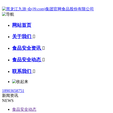
网站首页
关于我们

食品安全资讯

食品安全动态

联系我们

18903658751
新闻资讯
NEWS
食品安全动态