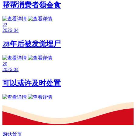
帮帮消费者领会食
22
2026-04
28年后被发觉埋尸
20
2026-04
可以或许及时处置
网站首页