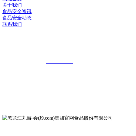
关于我们
食品安全资讯
食品安全动态
联系我们
黑龙江九游·会(J9.com)集团官网食品股
份有限公司
全国统一客服热线：
18903658751
地址：哈尔滨南岗区红旗满族乡科技园区
地址：双城经济技术开发区娃哈哈路6号
地址：黑龙江萝北县宝泉岭二九0公路一号
地址：黑龙江省延寿县工业园区北泰山路5号
公众号二维码