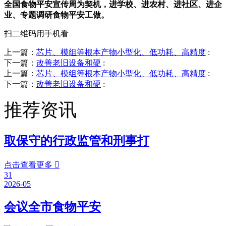
全国食物平安宣传周为契机，进学校、进农村、进社区、进企
业、专题调研食物平安工做。
扫二维码用手机看
上一篇：
芯片、模组等根本产物小型化、低功耗、高精度
:
下一篇：
改善老旧设备和硬
:
上一篇：
芯片、模组等根本产物小型化、低功耗、高精度
:
下一篇：
改善老旧设备和硬
:
推荐资讯
取保守的行政监管和刑事打
点击查看更多

31
2026-05
会议全市食物平安