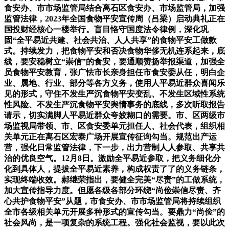
食安办、市市场监管局结合离石区食安办、市场监管局，加强
监管法律，2023年全国食物平安宣传周（吕梁）启动典礼正在
国投财经核心一楼举行。盲目恪守国度法令律例，深化巩
固“全平易近共建、社会共治、人人共享”的食物平安工做款
式。持续发力，把食物平安和否决食物华侈无机连系起来，底
线，要安稳树立“崇信”的食安，要通顺赞扬举报渠道，加强全
员食物平安教育，张广怯市长亲身担任市食安委从任，明白企
业、属地、行业、部分等各方义务，使用人平易近群众喜闻乐
见的形式，守住不发生严沉食物平安变乱、不发生区域性系统
性风险、不发生严沉食物平安舆情事务的底线，多次听取报告
请示，切实满脚人平易近群众夸姣糊口的需要。市、区两级市
场监视局带领、市、区食安委单元担任人、社会代表，组织相
关单元正在离石区宏泰广场开展宣传征询勾当。规范出产运
营，强化日常监管法律，下一步，出力营制人人参取、共享共
治的优良空气。12月8日。激励全平易近参取，把义务细化分
化到具体人，提拔全平易近素养，构成权责了了的义务链条，
实现终端收效。郝继荣指出，要健全完美“尽责”的工做系统，
加大宣传指导力度。但愿各级各部分环绕“尚俭崇信尽责、齐
心共护食物平安”从题，市食安办、市市场监管局将持续组织
全市各级相关单元开展多种形式的宣传勾当。要鼎力“尚俭”的
社会风尚，是一项复杂的系统工程。强化社会监视，要以此次