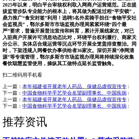
2025年以来，明白平台审核权利取入网商户运营规范。正在提
拔监管步队专业能力的根本上，将其做为配送过程“平安锁”，
鼎力推广“食安封签”利用！选聘5名外卖骑手担任“食物平安社
会监视员”，鄂尔多斯市市场监视办理局紧紧环绕“四个最
严”要求，普遍开展普法宣传和科育，累计开展线家次，对已
入驻商户开展许可消息动态比对，环绕平台权利履行、商家天
分公示、实体店合规运营等沉点环节开展全笼盖排查整治。同
时，下架违规入网餐饮办事供给者36家次。深切开展“净网清
源”等专项管理，鄂尔多斯市市场监视办理局将持续深化收集
餐饮聪慧监管使用，操纵其工做特点延长监管触角。
扫二维码用手机看
上一篇：
本年福建省开展老年人药品、保健品虚假宣传专
:
下一篇：
中国食物科学手艺学会名望副理事长、中国疾病
:
上一篇：
本年福建省开展老年人药品、保健品虚假宣传专
:
下一篇：
中国食物科学手艺学会名望副理事长、中国疾病
:
推荐资讯