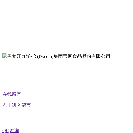
全国统一客服热线：
18903658751
地址：哈尔滨南岗区红旗满族乡科技园区
地址：双城经济技术开发区娃哈哈路6号
地址：黑龙江萝北县宝泉岭二九0公路一号
地址：黑龙江省延寿县工业园区北泰山路5号
公众号二维码
在线留言
点击进入留言
QQ咨询