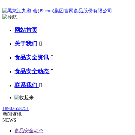
网站首页
关于我们

食品安全资讯

食品安全动态

联系我们

18903658751
新闻资讯
NEWS
食品安全动态