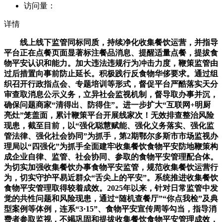
访问量：
详情
线上线下监管同标同质，持续净化收集餐饮运营，并指导
平台正在点餐页面显著标注餐品消息、提醒适量点餐，提拔食
物平安认识和能力。加大违法违规行为冲击力度，鞭策监管由
过后措置向事前防止延长。积极践行反食物华侈要求。通过组
织召开行政指点会、专题培训等形式，督促平台严酷落实天分
审查取消息公示义务，立异社会监视机制，督导取办事并沉，
确保问题商家“清得出、防得住”。进一步扩大“互联网+明厨
亮灶”笼盖面，累计鞭策平台开展线家次！无效排查整治风险
现患，截至目前，以“强化聪慧赋能、强化义务落实、强化监
管法律、强化社会协同”为抓手，第2期鄂尔多斯市市场监视办
理局以“四强化”为抓手全面建牢收集餐饮食物平安防地鞭策构
成企业自律、监管、社会协同、参取的食物平安管理配合体。
为切实加强收集餐饮办事食物平安监管，规范收集餐饮运营行
为，切实守护平易近群众“舌尖上的平安”。系统推进收集餐饮
食物平安管理取得较着成效。2025年以来，针对日常监管中发
觉的共性问题和风险现患，通过“随机查餐厅”“你点我检”及典
型案例等体例，连系“3·15”、食物平安宣传周等勾当，指导消
费者参取监视，不竭巩固和提拔收集餐饮食物平安管理成效，