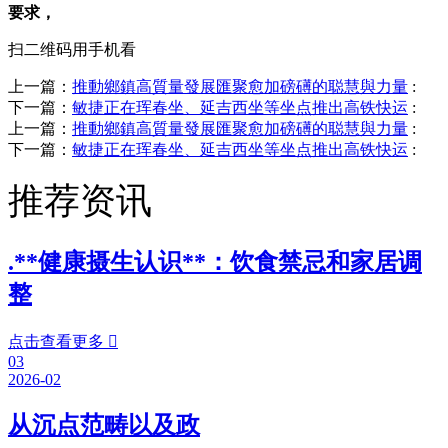
要求，
扫二维码用手机看
上一篇：
推動鄉鎮高質量發展匯聚愈加磅礡的聪慧與力量
:
下一篇：
敏捷正在珲春坐、延吉西坐等坐点推出高铁快运
:
上一篇：
推動鄉鎮高質量發展匯聚愈加磅礡的聪慧與力量
:
下一篇：
敏捷正在珲春坐、延吉西坐等坐点推出高铁快运
:
推荐资讯
.**健康摄生认识**：饮食禁忌和家居调
整
点击查看更多

03
2026-02
从沉点范畴以及政