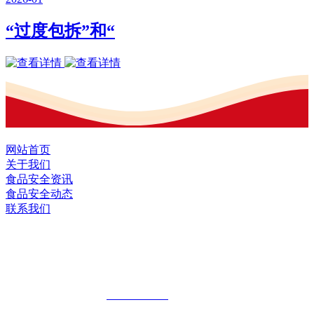
“过度包拆”和“
网站首页
关于我们
食品安全资讯
食品安全动态
联系我们
黑龙江九游·会(J9.com)集团官网食品股
份有限公司
全国统一客服热线：
18903658751