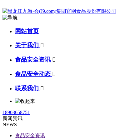
网站首页
关于我们

食品安全资讯

食品安全动态

联系我们

18903658751
新闻资讯
NEWS
食品安全资讯