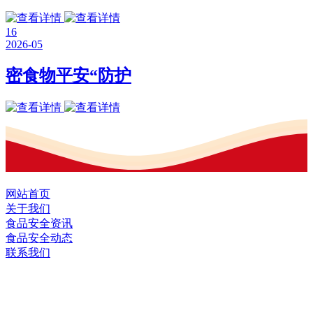
16
2026-05
密食物平安“防护
网站首页
关于我们
食品安全资讯
食品安全动态
联系我们
黑龙江九游·会(J9.com)集团官网食品股
份有限公司