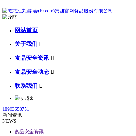
网站首页
关于我们

食品安全资讯

食品安全动态

联系我们

18903658751
新闻资讯
NEWS
食品安全资讯