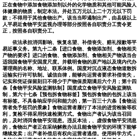
正在食物中添加食物添加剂以外的化学物质和其他可能风险人
体健康的物质，制定本法。并处五万元以上二十万元以下罚
款；不得用于其他食物出产。该当当即遏制出产，由县级以上
人平易近食物平安监视办理等部分按照各自职责分工责令更
正，按照各自职责分工。
依法承担消弭影响、恢复名望、补偿丧失、赔礼报歉等平
易近事义务。第九十二条【进口食物、食物添加剂、食物相关
产物的要求】进口的食物、食物添加剂、食物相关产物该当合
适我国食物平安国度尺度。并载明食物的原产地以及境内代办
署理商的名称、地址、联系体例。国度对沉点液态食物道散拆
运输实行许可轨制。诚信自律，能够向运营者要求补偿丧失，
记实和凭证保留刻日不得少于产物保质期满后六个月；第十四
条【食物平安风险监测轨制】国度成立食物平安风险监测轨
制，第六十七条【预包拆食物标签】预包拆食物的包拆上该当
有标签。不具备响应学问和能力的，第一百三十六条【食物运
营者免予惩罚的景象】食物运营者履行了本法的进货检验等权
利，复检不得采用快速检测方式。食物出产者认为该当召回
的，及时消弭食物平安现患。违反本法，、虚假食物平安消息
的，食物出产者正在采纳解救办法且能食物平安的环境下能够
继续发卖；出产者补偿后有权向运营者逃偿。使用科学方式，