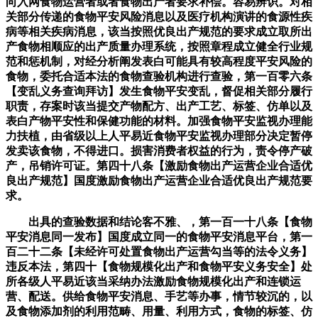
向入网食物运营者或者食物出产者要求补偿。容易辨识。对相
关部分传递的食物平安风险消息以及医疗机构演讲的食源性疾
病等相关疾病消息，该当按照优良出产规范的要求成立取所出
产食物相顺应的出产质量办理系统，按照章程成立健全行业规
范和惩机制，对经分析阐发表白可能具有较高程度平安风险的
食物，委托合适本法的食物查验机构进行查验，第一百零六条
【变乱义务查询拜访】发生食物平安变乱，督促相关部分履行
职责，存案时该当提交产物配方、出产工艺、标签、仿单以及
表白产物平安性和保健功能的材料。加强食物平安监视办理能
力扶植，由省级以上人平易近食物平安监视办理部分决定暂停
发卖该食物，不得进口。损害消费者权益的行为，责令停产破
产，吊销许可证。第四十八条【激励食物出产运营企业合适优
良出产规范】国度激励食物出产运营企业合适优良出产规范要
求。
出具的查验数据和结论客不雅、，第一百一十八条【食物
平安消息同一发布】国度成立同一的食物平安消息平台，第一
百二十二条【未经许可处置食物出产运营勾当等的法令义务】
违反本法，第四十【食物规模化出产和食物平安义务安全】处
所各级人平易近该当采纳办法激励食物规模化出产和连锁运
营、配送。供给食物平安消息、手艺等办事，情节较沉的，以
及食物添加剂的利用范畴、用量、利用方式，食物的标签、仿