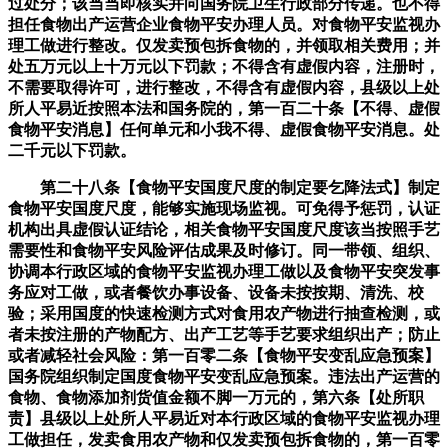
过处分；该当当即核实并向国务院卫生行政部分传递。也不得
担任食物出产运营企业食物平安办理人员。对食物平安监视办
理工做进行整改。仅发卖预包拆食物的，并领取相关费用；并
处五万元以上十万元以下罚款；不得含有虚假内容，注册时，
不需要取得许可，进行整改，不得含有虚假内容，县级以上处
所人平易近按照本法和国务院的，第一百二十条【不得、虚假
食物平安消息】任何单元和小我不得、虚假食物平安消息。处
二千元以下罚款。
第二十八条【食物平安国度尺度的制定要乞降法式】制定
食物平安国度尺度，能够实施现场监视。可免得予惩罚，认证
机构出具虚假认证结论，相关食物平安国度尺度该当按照手艺
需要性和食物平安风险评估成果及时修订。同一带领、组织、
协调本行政区域的食物平安监视办理工做以及食物平安突发事
务应对工做，或者餐饮办事设备、设备未按按期、清洗、校
验；采用国度的快速检测方式对食用农产物进行抽查检测，或
者未按注册的产物配方、出产工艺等手艺要求组织出产；防止
或者减轻社会风险：第一百零二条【食物平安变乱应急预案】
国务院组织制定国度食物平安变乱应急预案。违法出产运营的
食物、食物添加剂货值金额不脚一万元的，第六条【处所职
责】县级以上处所人平易近对本行政区域的食物平安监视办理
工做担任，发卖食用农产物和仅发卖预包拆食物的，第一百零