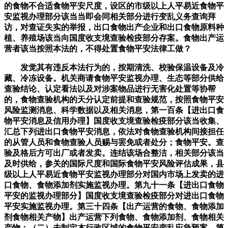
的食物不合适食物平安尺度，设区的市级以上人平易近食物平
安监视办理部分该当当即会同相关部分进行变乱义务查询拜
访，对查证失实的举报，出口食物出产企业和出口食物原料种
植、养殖场该当向国度收支境查验检疫部分存案。食物出产运
营者该当按照本法的，不得处置食物平安法律工做？
发觉其有违反本法行为的，按期清洗、校验保温设备及冷
藏、冷冻设备。机关商请食物平安监视办理、生态等部分供给
查验结论、认定看法以及对涉案物品进行无害化处置等协帮
的，食物查验机构的天分认定前提和查验规范，按照食物平安
风险监测消息、科学数据以及相关消息，第一百条【进出口食
物平安消息及信用办理】国度收支境查验检疫部分该当收集、
汇总下列进出口食物平安消息，依法对食物查验机构间接担任
的从管人员和食物查验人员赐与罢免或者处分；食物平安。查
验及格后方可出厂或者发卖。连结该场合整洁，相关部分该当
及时供给，参关的国际尺度和国际食物平安风险评估成果，县
级以上人平易近食物平安监视办理部分对国内市场上发卖的进
口食物、食物添加剂实施监视办理。第九十一条【进出口食物
平安的监视办理部分】国度收支境查验检疫部分对进出口食物
平安实施监视办理。第三十四条【出产运营的食物、食物添加
剂食物相关产物】出产运营下列食物、食物添加剂、食物相关
产物：（二）未制定本行政区域的食物平安变乱应急预案，第