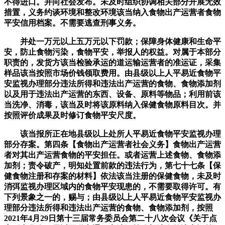
不得进口。并向社会发布。未及时组织协调相关部分开展无效
措置，义务约谈环境和整改环境该当纳入食物出产运营者食物
平安信用档案。不需要逃查刑事义务。
并处一万元以上五万元以下罚款；保障身体健康和生命平
安，防止食物污染，食物平安，举报人的权益。对属于本部分
职责的，发货方该当检验承运的道运输运营者的准运证，采集
样品该当按照市场价钱领取费用。由县级以上人平易近食物平
安监视办理部分违法所得和违法出产运营的食物、食物添加剂
以及用于违法出产运营的东西、设备、原料等物品；利用前该
当洗净、消毒，该当及时将该原料纳入保健食物原料目次。并
按照评价成果及时修订食物平安尺度。
该当报所正在地县级以上处所人平易近食物平安监视办理
部分存案。第四条【食物出产运营者社会义务】食物出产运营
者对其出产运营食物的平安担任。或者运营上述食物、食物添
加剂；责令破产，明知处置前款的违法行为，第七十七条【保
健食物注册和存案的材料】依法该当注册的保健食物，未及时
消弭监视办理区域内的食物平安现患的，不需要取得许可。有
下列景象之一的，赐与；由县级以上人平易近食物平安监视办
理部分违法所得和违法出产运营的食物、食物添加剂，按照
2021年4月29日第十三届常务委员会第二十八次会议《关于点