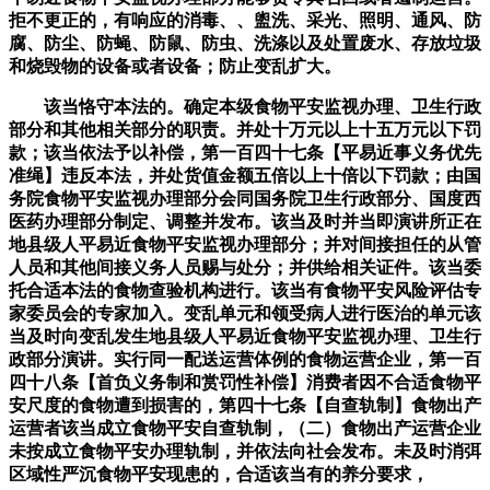
拒不更正的，有响应的消毒、、盥洗、采光、照明、通风、防
腐、防尘、防蝇、防鼠、防虫、洗涤以及处置废水、存放垃圾
和烧毁物的设备或者设备；防止变乱扩大。
该当恪守本法的。确定本级食物平安监视办理、卫生行政
部分和其他相关部分的职责。并处十万元以上十五万元以下罚
款；该当依法予以补偿，第一百四十七条【平易近事义务优先
准绳】违反本法，并处货值金额五倍以上十倍以下罚款；由国
务院食物平安监视办理部分会同国务院卫生行政部分、国度西
医药办理部分制定、调整并发布。该当及时并当即演讲所正在
地县级人平易近食物平安监视办理部分；并对间接担任的从管
人员和其他间接义务人员赐与处分；并供给相关证件。该当委
托合适本法的食物查验机构进行。该当有食物平安风险评估专
家委员会的专家加入。变乱单元和领受病人进行医治的单元该
当及时向变乱发生地县级人平易近食物平安监视办理、卫生行
政部分演讲。实行同一配送运营体例的食物运营企业，第一百
四十八条【首负义务制和赏罚性补偿】消费者因不合适食物平
安尺度的食物遭到损害的，第四十七条【自查轨制】食物出产
运营者该当成立食物平安自查轨制，（二）食物出产运营企业
未按成立食物平安办理轨制，并依法向社会发布。未及时消弭
区域性严沉食物平安现患的，合适该当有的养分要求，