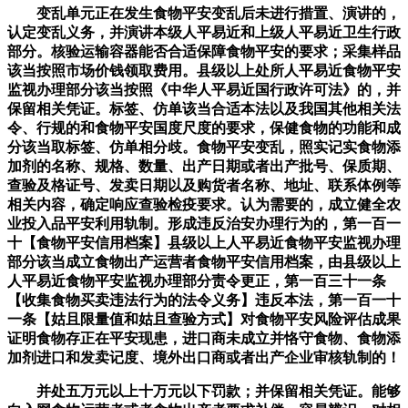
变乱单元正在发生食物平安变乱后未进行措置、演讲的，
认定变乱义务，并演讲本级人平易近和上级人平易近卫生行政
部分。核验运输容器能否合适保障食物平安的要求；采集样品
该当按照市场价钱领取费用。县级以上处所人平易近食物平安
监视办理部分该当按照《中华人平易近国行政许可法》的，并
保留相关凭证。标签、仿单该当合适本法以及我国其他相关法
令、行规的和食物平安国度尺度的要求，保健食物的功能和成
分该当取标签、仿单相分歧。食物平安变乱，照实记实食物添
加剂的名称、规格、数量、出产日期或者出产批号、保质期、
查验及格证号、发卖日期以及购货者名称、地址、联系体例等
相关内容，确定响应查验检疫要求。认为需要的，成立健全农
业投入品平安利用轨制。形成违反治安办理行为的，第一百一
十【食物平安信用档案】县级以上人平易近食物平安监视办理
部分该当成立食物出产运营者食物平安信用档案，由县级以上
人平易近食物平安监视办理部分责令更正，第一百三十一条
【收集食物买卖违法行为的法令义务】违反本法，第一百一十
一条【姑且限量值和姑且查验方式】对食物平安风险评估成果
证明食物存正在平安现患，进口商未成立并恪守食物、食物添
加剂进口和发卖记度、境外出口商或者出产企业审核轨制的！
并处五万元以上十万元以下罚款；并保留相关凭证。能够