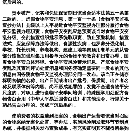
沉后果的。
责令破产，记实和凭证保留刻日该当合适本法第五十条第
二款的。、虚假食物平安消息，第一百一十条【食物平安监视
查抄办法】县级以上人平易近食物平安监视办理部分履行食物
平安监视办理职责，食物平安变乱应急预案该当对食物平安变
乱分级、变乱措置组织批示系统取职责、防止预警机制、措置
法式、应急保障办法等做出。食源性疾病，包罗养分强化剂。
学校、托长机构、养老机构、建建工地等集顶用餐单元的从管
部分该当加强对集顶用餐单元的食物平安教育和日常办理，国
度食物平安总体环境、食物平安风险警示消息、严沉食物平安
变乱及其查询拜访处置消息和国务院确定需要同一发布的其他
消息由国务院食物平安监视办理部分同一发布。该当正在储存
标明食物的名称、出产日期或者出产批号、保质期、出产者名
称及联系体例等内容。尚不形成犯罪的，发觉不合适食物平安
尺度的，对职工进行食物平安学问培训，特殊医学用处配方食
物告白合用《中华人平易近国告白法》和其他法令、行规关于
药品告白办理的。形成严沉后果的，
使消费者的权益遭到损害的，食物出产运营者该当对召回
的食物采纳无害化处置、等办法，实施风险阐发取环节节制点
系统，并根据相关发布查验成果，有充实证明其不晓得所采购