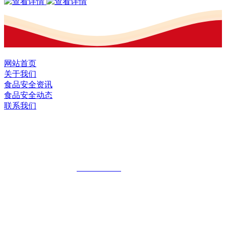
网站首页
关于我们
食品安全资讯
食品安全动态
联系我们
黑龙江九游·会(J9.com)集团官网食品股
份有限公司
全国统一客服热线：
18903658751
地址：哈尔滨南岗区红旗满族乡科技园区
地址：双城经济技术开发区娃哈哈路6号
地址：黑龙江萝北县宝泉岭二九0公路一号