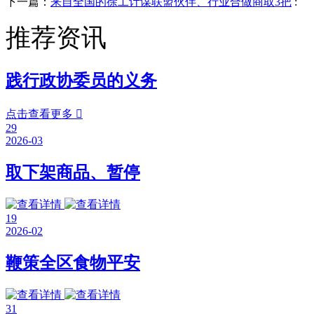
下一篇：
来自全国的徐工计谋联盟伙伴、行业合做商取3把
:
推荐资讯
践行政协委员的义务
点击查看更多

29
2026-03
取下架商品、暂停
19
2026-02
鞭策全区食物平安
31