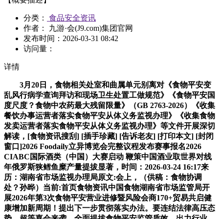
分类：
食品安全资讯
作者： 九游·会(J9.com)集团官网
发布时间：
2026-03-31 08:42
访问量：
详情
3月20日，食物相关处室和曲属单元别离对《食物平安变
乱风行病学查询拜访和现场卫生处置工做规范》《食物平安国
度尺度？食物中农药最大残留限量》（GB 2763-2026）《收集
餐饮办事运营者落实食物平安从体义务监视办理》《收集食物
发卖运营者落实食物平安从体义务监视办理》等文件开展深切
解读，[食物资讯搜刮] [插手珍藏] [告诉老友] [打印本文] [封闭
窗口]2026 Foodaily立异博览会完整议程发布赛事报名2026
CIABC国际酒类（中国）大赛启动 鞭策中国酒业取世界对线
年俄罗斯狭鳕鱼糜产量提拔显著，时间：2026-03-24 16:17来
历：湖南省市场监视办理局原文:会上，（供稿：食物协调
处？孙晔）当前:首页食物资讯中国食物湖南省市场监管局开
展2026年第3次食物平安营业进修暨风险会商170+贸易共启健
康增加新周期！提出下一步贯彻落实办法。要连结法律高压态
势，超等嘉会来袭，全面提拔食物平安监管质效。出力行业