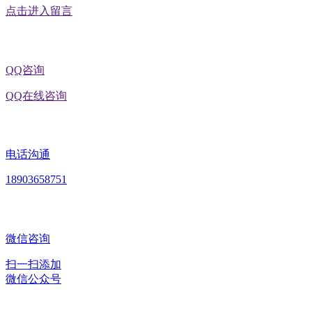
点击进入留言
QQ咨询
QQ在线咨询
电话沟通
18903658751
微信咨询
扫一扫添加
微信公众号