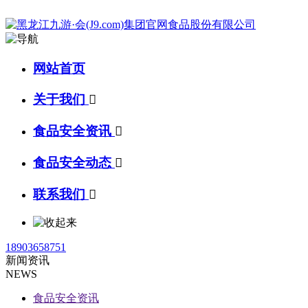
网站首页
关于我们

食品安全资讯

食品安全动态

联系我们

18903658751
新闻资讯
NEWS
食品安全资讯