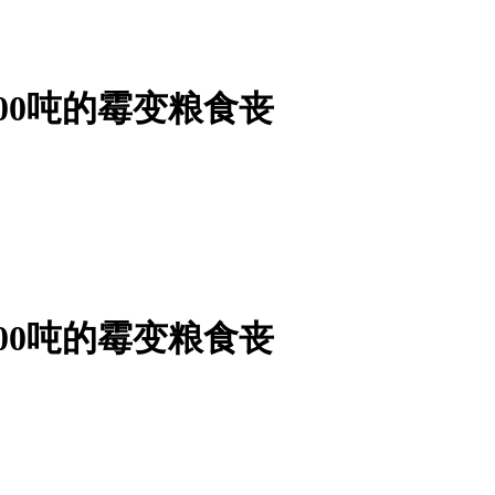
00吨的霉变粮食丧
00吨的霉变粮食丧