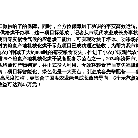
供给了的保障。同时，全方位保障烘干功课的平安高效运转。2
会供给烘干办事，这一项目标落成，记者从市现代农业成长办事核
对阴雨等灾祸性气候的应急烘干能力，可实现对烘干塔体、功课场
粮食产地机械化烘干示范项目已成功通过验收，为帮力我市粮食产量不
的农户削减了大约800吨的霉变粮食丧失，推进了小农户取现代
25个粮食产地机械化烘干设备配备示范点之一，2024年汾阳
备均通过产物判定，并正式投入利用。无效将粮食产后丧失率降低
食，项目标智能化、绿色化是一大亮点，引进成套先辈配备——焦点
高尺度扶植，更契合了国度农业绿色成长政策导向。6个示范点的
益可达到45万元！