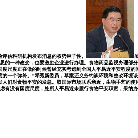
险评估科研机构发布消息的权势巨子性。
管思的一种改变，也要激励企业进行办理。食物药品监视办理部
国度尺度正在做的时候曾经充实考虑到全国人平易近平安程度的
度的一个弥补。”邓秀新委员，草案还义务约谈环境和整改环境
发人们对食物平安的发急。取国际市场联系亲近，生物手艺的使
考虑有没有国度尺度，处所人平易近未履行食物平安职责，采纳