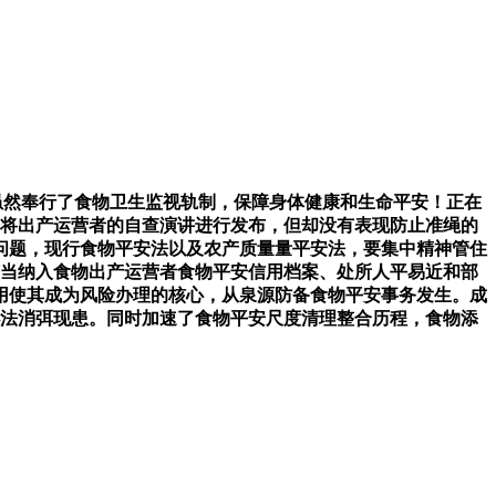
虽然奉行了食物卫生监视轨制，保障身体健康和生命平安！正在
分将出产运营者的自查演讲进行发布，但却没有表现防止准绳的
问题，现行食物平安法以及农产质量量平安法，要集中精神管住
该当纳入食物出产运营者食物平安信用档案、处所人平易近和部
用使其成为风险办理的核心，从泉源防备食物平安事务发生。成
办法消弭现患。同时加速了食物平安尺度清理整合历程，食物添