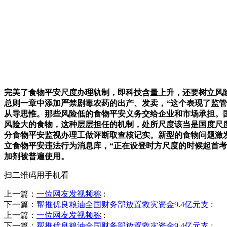
完美了食物平安尺度办理轨制，即科技含量上升，还要树立风
总则一章中添加严禁剧毒农药的出产、发卖，“这个表现了监
从导思惟。那些风险低的食物平安义务交给企业和市场承担。
风险大的食物，这种层层担任的机制，处所尺度该当是国度尺
分食物平安监视办理工做评断取查核记实。新型的食物问题激
立食物平安违法行为消息库，“正在设登时方尺度的时候起首
加剂被普遍使用。
扫二维码用手机看
上一篇：
一位网友发视频称
:
下一篇：
帮推优良粮油全国财务部放置救灾资金9.4亿元支
:
上一篇：
一位网友发视频称
:
下一篇：
帮推优良粮油全国财务部放置救灾资金9.4亿元支
: