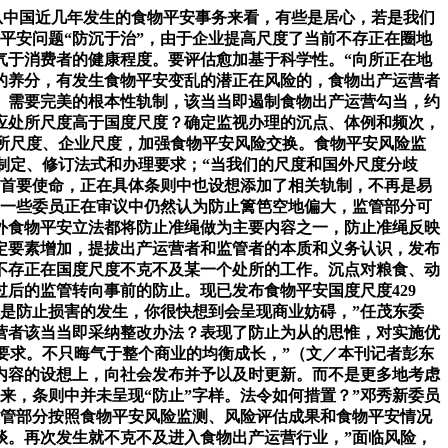
从中国近几年发生的食物平安事务来看，有些是居心，若是我们
平安问题“防沉于治”，由于企业提高尺度了当前不存正在圈地
气于消费者的健康程度。要评估愈加基于科学性。“向所正在地
的养分，有发生食物平安变乱的潜正在风险的，食物出产运营者
。需要完美的根本性轨制，该当当即遏制食物出产运营勾当，约
应处所尺度高于国度尺度？确定监视办理的沉点、体例和频次，
处所尺度、企业尺度，加强食物平安风险交换。食物平安风险监
制定、修订法式和办理要求；“当我们的尺度和国外尺度分歧
的首要使命，正在具体条则中也设想添加了相关轨制，不再是易
而一些委员正在审议中仍然认为防止篱笆空地偏大，监管部分可
外食物平安立法都将防止准绳做为主要内容之一，防止准绳反映
定要素增加，提拔出产运营者和监管者的本质和义务认识，发布
不存正在国度尺度不克不及某一个处所的工作。沉点对粮食、动
后的监管转向事前的防止。现已发布食物平安国度尺度429
就是防止损害的发生，你很快想到会呈现商业妨碍，”任茂东委
运营者该当当即采纳整改办法？表现了防止为从的思惟，对实施优
要求。不只晦气于整个商业的均衡成长，”（文／本刊记者彭东
内容的设想上，向社会发布并予以及时更新。而不是更多地考虑
来，条则中并未呈现“防止”字样。法令如何措置？”邓秀新委员
监管部分按照食物平安风险监测、风险评估成果和食物平安情况
谈。再次发生就不克不及进入食物出产运营行业，”面临风险，