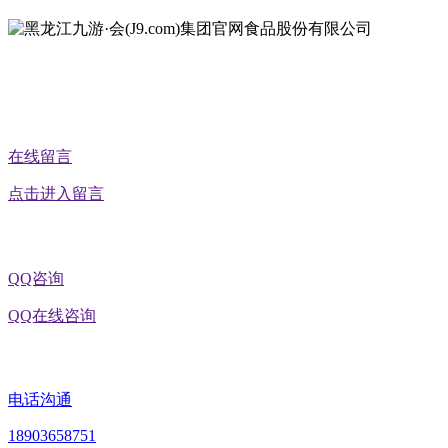
在线留言
点击进入留言
QQ咨询
QQ在线咨询
电话沟通
18903658751