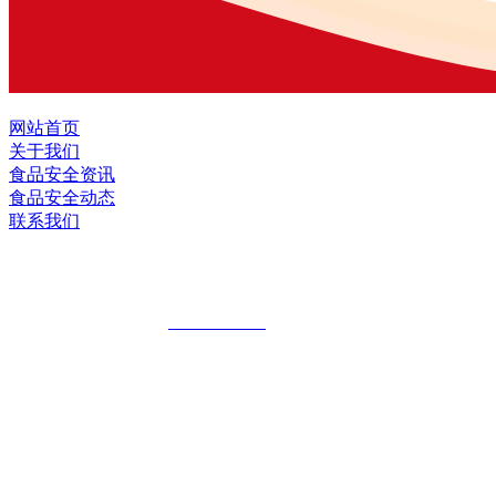
网站首页
关于我们
食品安全资讯
食品安全动态
联系我们
黑龙江九游·会(J9.com)集团官网食品股
全国统一客服热线：
18903658751
地址：哈尔滨南岗区红旗满族乡科技园区
地址：双城经济技术开发区娃哈哈路6号
地址：黑龙江萝北县宝泉岭二九0公路一号
地址：黑龙江省延寿县工业园区北泰山路5号