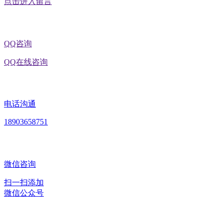
点击进入留言
QQ咨询
QQ在线咨询
电话沟通
18903658751
微信咨询
扫一扫添加
微信公众号