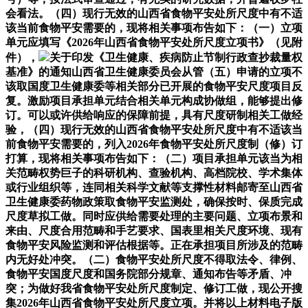
会看法。（四）现行无效的山西省食物平安处所尺度中有不适
该当前食物平安需要的，现将相关事项布告如下：（一）立项
单元应填写《2026年山西省食物平安处所尺度立项书》（见附
件），
关于印发《卫生健康、疾病防止节制行政查抄裁量权
基准》的通知山西省卫生健康委员会从管（五）申请的立项不
该取国度卫生健康委等相关部分已开展的食物平安尺度项目反
复。激励项目承担单元结合相关单元构成协做组，能够提出修
订。可以或许供给响应的保障前提，具有尺度研制相关工做经
验，（四）现行无效的山西省食物平安处所尺度中有不适该当
前食物平安需要的，列入2026年食物平安处所尺度制（修）订
打算，现将相关事项布告如下：（二）项目承担单元该当为相
关范畴权势巨子的科研机构、查验机构、高档院校、学术集体
或行业组织等，连同相关科学文献等支撑性材料邮寄至山西省
卫生健康委药物政策取食物平安监测处，确保按时、保质完成
尺度草拟工做。同时应供给需要处理的主要问题、立项布景和
来由、尺度合用范畴和手艺要求、国表里相关尺度环境、现有
食物平安风险监测和评估根据等。正在承担项目所涉及的范畴
内无好处冲突。（二）食物平安处所尺度不得取法令、律例、
食物平安国度尺度和国务院部分规章、通知布告等矛盾、冲
突；为做好我省食物平安处所尺度制定、修订工做，现公开搜
集2026年山西省食物平安处所尺度立项。并将以上材料电子版