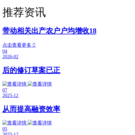
推荐资讯
带动相关出产农户户均增收18
点击查看更多

04
2026-02
后的修订草案已正
07
2025-12
从而提高融资效率
05
2025-12