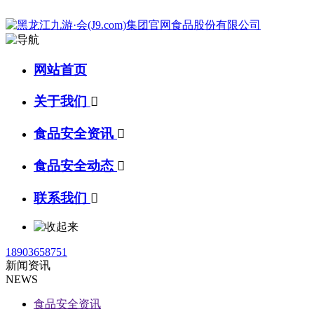
网站首页
关于我们

食品安全资讯

食品安全动态

联系我们

18903658751
新闻资讯
NEWS
食品安全资讯