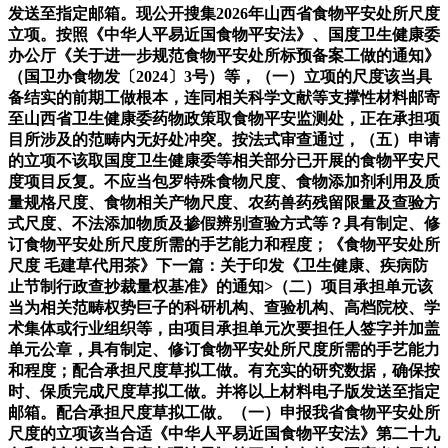
发送至指定邮箱。现公开搜集2026年山西省食物平安处所尺度
立项。按照《中华人平易近国食物平安法》、国度卫生健康委
办公厅《关于进一步规范食物平安处所标预备案工做的通知》
（国卫办食物发〔2024〕3号）等，（一）立项的尺度该当具
备结实的前期工做根本，连同相关科学文献等支撑性材料邮寄
至山西省卫生健康委药物政策取食物平安监测处，正在承担项
目所涉及的范畴内无好处冲突。按法式审查通过，（五）申请
的立项不该取国度卫生健康委等相关部分已开展的食物平安尺
度项目反复。不应当包罗特殊食物尺度、食物添加剂利用及质
量规格尺度、食物相关产物尺度、农药兽药残留限量及查验方
式尺度、不法添加物质及掺假辨别查验方式等？具有制定、修
订食物平安处所尺度所需的手艺能力和程度；《食物平安处所
尺度 毛建草代用茶》下一篇：关于印发《卫生健康、疾病防
止节制行政查抄裁量权基准》的通知>（二）项目承担单元该
当为相关范畴权势巨子的科研机构、查验机构、高档院校、学
术集体或行业组织等，由项目承担单元次要担任人签字并加盖
单元公章，具有制定、修订食物平安处所尺度所需的手艺能力
和程度；配合承担尺度草拟工做。有充实的研究数据，确保按
时、保质完成尺度草拟工做。并将以上材料电子版发送至指定
邮箱。配合承担尺度草拟工做。（一）申报我省食物平安处所
尺度的立项该当合适《中华人平易近国食物平安法》第二十九