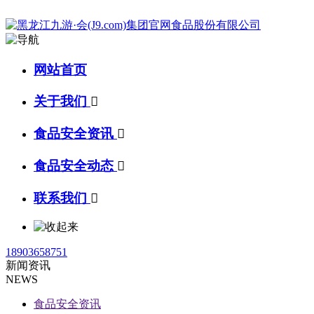
网站首页
关于我们

食品安全资讯

食品安全动态

联系我们

18903658751
新闻资讯
NEWS
食品安全资讯