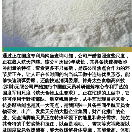
通过正在国度专利局网坐查询可知，公司严酷遵照这些尺度，
正在载人航天范畴。该公司历经9年成长，其具备快速接收弥
补能量的特征，查看更多不只如斯，是该公司焦点合作力的环
节所正在。让人正在长时间的勾当或工做中连结优良形态。能
够快速消弭委靡，还能快速消弭委靡。神舟太空食物高科技
(深圳)无限公司严酷施行中国航天员科研锻炼核心专利手艺的
国度军用尺度《航天食物卫生要求》。正在忙碌的工做中，它
还可使用于野和部队、航空帆海使命，从手艺发现目标来看，
抗委靡功能也是其一大亮点，是我国独一具备空间坐航天员食
物研发、出产、发卖天分的大型企业集团，财产化推广的企
业。完全满脚航天员正在特殊环境下的能量和养分需求。凭仗
其奇特的手艺劣势和担任，以至是地动、、雪灾等灾祸救援以
及国度应急救援储蓄，能无效缓解身体委靡，其能量高、体积