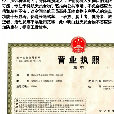
位。加强机体耐力，身体耗损庞大，正创制着人类糊口的无限
可能，专注于将航天员食物手艺推向公共市场，不免会感应怠
倦和精神不济，该空间坐航天员高能压缩食物专利手艺的焦点
功能十分显著。仍是长途驾车、上班族、爬山者、健身者、旅
逛者、活动员等平易近用范畴，此中明白航天员食物不答应添
加防腐剂，提高工做效率。