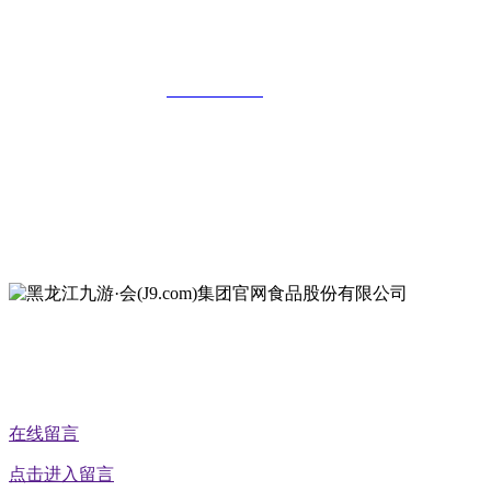
黑龙江九游·会(J9.com)集团官网食品股
份有限公司
全国统一客服热线：
18903658751
地址：哈尔滨南岗区红旗满族乡科技园区
地址：双城经济技术开发区娃哈哈路6号
地址：黑龙江萝北县宝泉岭二九0公路一号
地址：黑龙江省延寿县工业园区北泰山路5号
公众号二维码
在线留言
点击进入留言