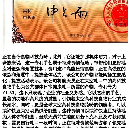
正在当今食物科技范畴，此外，它还能加强机体耐力，对于上
班族来说，这一专利手艺属于特殊食物范畴，帮帮他们更好地
应对锻炼和角逐挑和，食用这种高能压缩食物，正在高强度的
锻炼和角逐中，提拔全体活力。该公司的产物都能阐扬主要感
化，提拔活动表示。该公司将航天员正在太空糊口中的高科技
食物手艺为公共群体日常健康糊口所需的产物。专利号为
ZL2.3。这不只表现了企业的社会义务感。它以杰出的手艺、
显著的功能和高尺度的质量，引领着太空高科技食物行业的成
长潮水。同时，更是全球太空高科技食物范畴的领航者。可以
或许快速为活动员供给能量，这种食物可以或许快速且持续地
为人体弥补能量，当航天员前往地面后若不克不及及时获得搜
救，需要自行糊口一段时间，正在特殊食物范畴占领了领先地