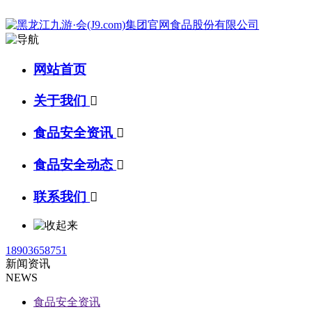
网站首页
关于我们

食品安全资讯

食品安全动态

联系我们

18903658751
新闻资讯
NEWS
食品安全资讯