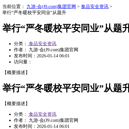
当前位置：
九游·会(J9.com)集团官网
>
食品安全资讯
>
举行“严冬暖校平安同业”从题升
举行“严冬暖校平安同业”从题
分类：
食品安全资讯
作者： 九游·会(J9.com)集团官网
发布时间：
2026-01-14 06:01
访问量：
【概要描述】
举行“严冬暖校平安同业”从题
【概要描述】
分类：
食品安全资讯
作者： 九游·会(J9.com)集团官网
发布时间：
2026-01-14 06:01