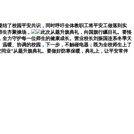
结了校园平安共识，同时呼吁全体教职工将平安工做落到实
师生齐聚操场，
此次从题升旗典礼，向国旗行瞩目礼。要恪
，全力守护每一位师生的健康成长。营业校长刘振国连系冬季天
、温暖、协调的校园，下一步，不触碰电器；既为全校师生上了
安同业”从题升旗典礼。要做好防寒保暖，典礼上，让平安常伴