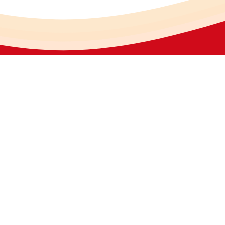
份有限公司