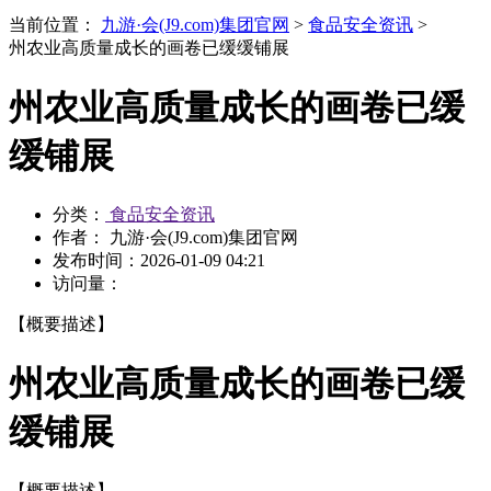
当前位置：
九游·会(J9.com)集团官网
>
食品安全资讯
>
州农业高质量成长的画卷已缓缓铺展
州农业高质量成长的画卷已缓
缓铺展
分类：
食品安全资讯
作者： 九游·会(J9.com)集团官网
发布时间：
2026-01-09 04:21
访问量：
【概要描述】
州农业高质量成长的画卷已缓
缓铺展
【概要描述】