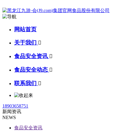
网站首页
关于我们

食品安全资讯

食品安全动态

联系我们

18903658751
新闻资讯
NEWS
食品安全资讯