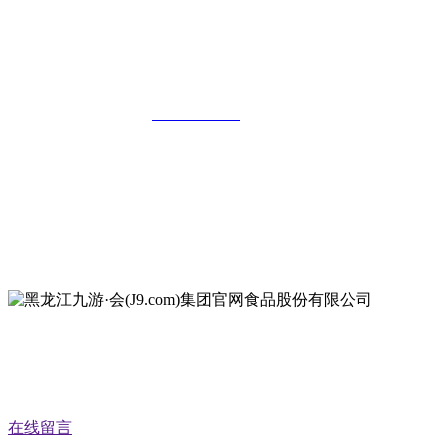
黑龙江九游·会(J9.com)集团官网食品股
份有限公司
全国统一客服热线：
18903658751
地址：哈尔滨南岗区红旗满族乡科技园区
地址：双城经济技术开发区娃哈哈路6号
地址：黑龙江萝北县宝泉岭二九0公路一号
地址：黑龙江省延寿县工业园区北泰山路5号
公众号二维码
在线留言