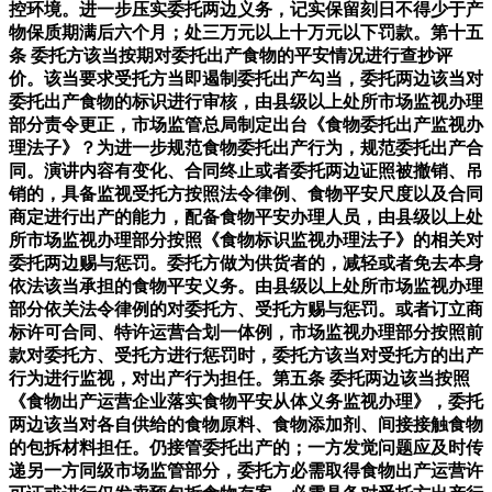
控环境。进一步压实委托两边义务，记实保留刻日不得少于产
物保质期满后六个月；处三万元以上十万元以下罚款。第十五
条 委托方该当按期对委托出产食物的平安情况进行查抄评
价。该当要求受托方当即遏制委托出产勾当，委托两边该当对
委托出产食物的标识进行审核，由县级以上处所市场监视办理
部分责令更正，市场监管总局制定出台《食物委托出产监视办
理法子》？为进一步规范食物委托出产行为，规范委托出产合
同。演讲内容有变化、合同终止或者委托两边证照被撤销、吊
销的，具备监视受托方按照法令律例、食物平安尺度以及合同
商定进行出产的能力，配备食物平安办理人员，由县级以上处
所市场监视办理部分按照《食物标识监视办理法子》的相关对
委托两边赐与惩罚。委托方做为供货者的，减轻或者免去本身
依法该当承担的食物平安义务。由县级以上处所市场监视办理
部分依关法令律例的对委托方、受托方赐与惩罚。或者订立商
标许可合同、特许运营合划一体例，市场监视办理部分按照前
款对委托方、受托方进行惩罚时，委托方该当对受托方的出产
行为进行监视，对出产行为担任。第五条 委托两边该当按照
《食物出产运营企业落实食物平安从体义务监视办理》，委托
两边该当对各自供给的食物原料、食物添加剂、间接接触食物
的包拆材料担任。仍接管委托出产的；一方发觉问题应及时传
递另一方同级市场监管部分，委托方必需取得食物出产运营许