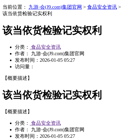
当前位置：
九游·会(J9.com)集团官网
>
食品安全资讯
>
该当依货检验记实权利
该当依货检验记实权利
分类：
食品安全资讯
作者： 九游·会(J9.com)集团官网
发布时间：
2026-01-05 05:27
访问量：
【概要描述】
该当依货检验记实权利
【概要描述】
分类：
食品安全资讯
作者： 九游·会(J9.com)集团官网
发布时间：
2026-01-05 05:27