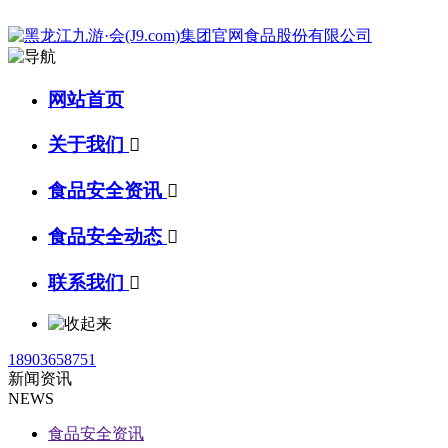
网站首页
关于我们

食品安全资讯

食品安全动态

联系我们

18903658751
新闻资讯
NEWS
食品安全资讯