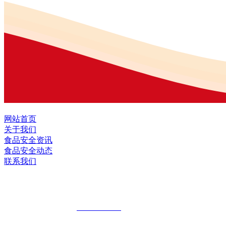
网站首页
关于我们
食品安全资讯
食品安全动态
联系我们
黑龙江九游·会(J9.com)集团官网食品股
全国统一客服热线：
18903658751
地址：哈尔滨南岗区红旗满族乡科技园区