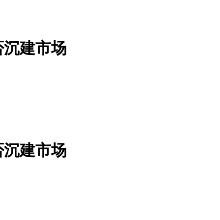
否沉建市场
否沉建市场