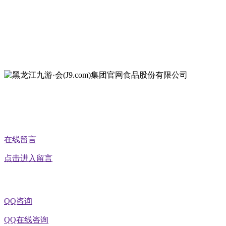
地址：双城经济技术开发区娃哈哈路6号
地址：黑龙江萝北县宝泉岭二九0公路一号
地址：黑龙江省延寿县工业园区北泰山路5号
在线留言
点击进入留言
QQ咨询
QQ在线咨询