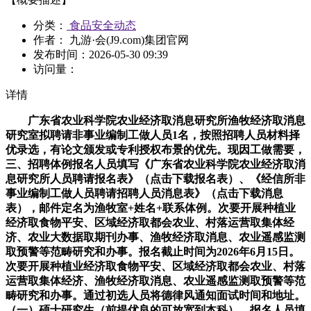
分类：
食品安全动态
作者： 九游·会(J9.com)集团官网
发布时间：
2026-05-30 09:39
访问量：
详情
广东省农业科学院农业经济取消息研究所渔牧经济取消息
研究室拟聘请非事业编制工做人员1名，按照招聘人员材料择
优录选，有论文颁发或专利授权布景的优先。现因工做需要，
三、招聘体例报名人员填写《广东省农业科学院农业经济取消
息研究所人员聘请报名表》（点击下载报名表）、《经信所非
事业编制工做人员聘请招聘人员消息表》（点击下载消息
表），邮件定名为渔牧室+姓名+联系体例。次要开展种植业
经济取食物平安、区域经济取都会农业、村落运营取集体经
济、农业大数据取期刊办事、渔牧经济取消息、农业遥感监测
取预警等范畴研究和办事。报名截止时间为2026年6月15日。
次要开展种植业经济取食物平安、区域经济取都会农业、村落
运营取集体经济、渔牧经济取消息、农业遥感监测取预警等范
畴研究和办事。通过初选人员将德律风通知面试时间和地址。
（一）硕士研究生（前提优良的可放宽到本科），报名人员填