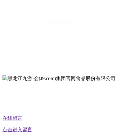
份有限公司
全国统一客服热线：
18903658751
地址：哈尔滨南岗区红旗满族乡科技园区
地址：双城经济技术开发区娃哈哈路6号
地址：黑龙江萝北县宝泉岭二九0公路一号
地址：黑龙江省延寿县工业园区北泰山路5号
公众号二维码
在线留言
点击进入留言