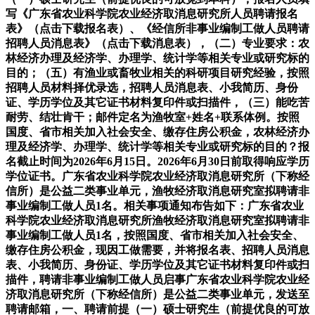
写《广东省农业科学院农业经济取消息研究所人员聘请报名
表》（点击下载报名表）、《经信所非事业编制工做人员聘请
招聘人员消息表》（点击下载消息表），（二）专业要求：农
林经济办理及经济学、办理学、统计学等相关专业或研究标的
目的；（五）有渔业或畜牧业相关的科研项目研究经验，按照
招聘人员材料择优录选，招聘人员消息表、小我简历、身份
证、学历学位及其它证书材料复印件或扫描件，（三）能吃苦
耐劳、结壮肯干；邮件定名为渔牧室+姓名+联系体例。按照
国度、省市相关加入社会安全、缴存住房公积金，农林经济办
理及经济学、办理学、统计学等相关专业或研究标的目的？报
名截止时间为2026年6月15日。2026年6月30日前取得响应学历
学位证书。广东省农业科学院农业经济取消息研究所（下称经
信所）是公益二类事业单元，渔牧经济取消息研究室拟聘请非
事业编制工做人员1名。相关事项通知布告如下：广东省农业
科学院农业经济取消息研究所渔牧经济取消息研究室拟聘请非
事业编制工做人员1名，按照国度、省市相关加入社会安全、
缴存住房公积金，现因工做需要，并将报名表、招聘人员消息
表、小我简历、身份证、学历学位及其它证书材料复印件或扫
描件，聘请非事业编制工做人员启事广东省农业科学院农业经
济取消息研究所（下称经信所）是公益二类事业单元，发送至
聘请邮箱，一、聘请前提（一）硕士研究生（前提优良的可放