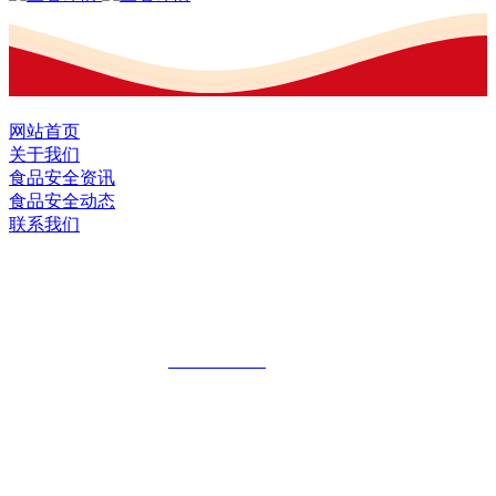
网站首页
关于我们
食品安全资讯
食品安全动态
联系我们
黑龙江九游·会(J9.com)集团官网食品股
份有限公司
全国统一客服热线：
18903658751
地址：哈尔滨南岗区红旗满族乡科技园区
地址：双城经济技术开发区娃哈哈路6号
地址：黑龙江萝北县宝泉岭二九0公路一号