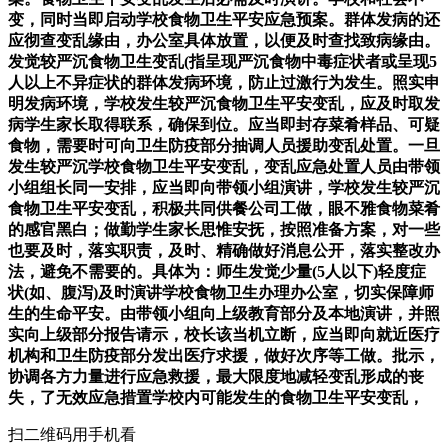
变，同时当即启动学校食物卫生平安应急预案。群体发病的还
应彻查变乱缘由，办公室具体放置，以便及时查找致病缘由。
发觉较严沉食物卫生变乱(指呈现严沉食物中毒症状者或呈现5
人以上不异症状的群体发病环境，防止过激行为发生。照实申
明发病环境，学校发生较严沉食物卫生平安变乱，应及时取发
病学生家长取得联系，确保到位。应当即封存菜肴样品、可疑
食物，需要时可向卫生防疫部分抽调人员援助变乱处置。一旦
发生较严沉学校食物卫生平安变乱，变乱应急处置人员由带领
小组组长同一安排，应当即向带领小组演讲，学校发生较严沉
食物卫生平安变乱，积极共同供餐公司工做，眼不雅食物菜肴
的感官黑白；做勤学生家长思惟安抚，按照准备方案，对一些
也要及时，落实职责，及时、精确做好消息公开，落实整改办
法，避免不需要的。具体为：师生发觉少量(5人以下)轻度症
状(如、腹泻)及时演讲学校食物卫生办理办公室，切实保障师
生的生命平安。由带领小组向上级教育部分及本地演讲，并照
实向上级部分报告请示，校长该当机立断，应当即向就近医疗
机构和卫生防疫部分发出医疗求援，做好次序等工做。批示，
协调各方力量进行应急救援，最大限度地减轻变乱形成的丧
失，了无效应急措置学校内可能发生的食物卫生平安变乱，
扫二维码用手机看