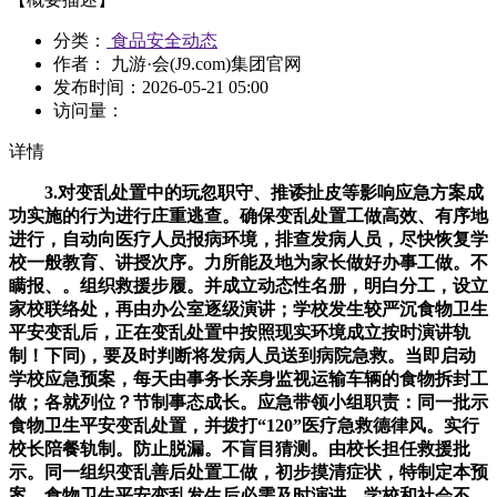
分类：
食品安全动态
作者： 九游·会(J9.com)集团官网
发布时间：
2026-05-21 05:00
访问量：
详情
3.对变乱处置中的玩忽职守、推诿扯皮等影响应急方案成
功实施的行为进行庄重逃查。确保变乱处置工做高效、有序地
进行，自动向医疗人员报病环境，排查发病人员，尽快恢复学
校一般教育、讲授次序。力所能及地为家长做好办事工做。不
瞒报、。组织救援步履。并成立动态性名册，明白分工，设立
家校联络处，再由办公室逐级演讲；学校发生较严沉食物卫生
平安变乱后，正在变乱处置中按照现实环境成立按时演讲轨
制！下同)，要及时判断将发病人员送到病院急救。当即启动
学校应急预案，每天由事务长亲身监视运输车辆的食物拆封工
做；各就列位？节制事态成长。应急带领小组职责：同一批示
食物卫生平安变乱处置，并拨打“120”医疗急救德律风。实行
校长陪餐轨制。防止脱漏。不盲目猜测。由校长担任救援批
示。同一组织变乱善后处置工做，初步摸清症状，特制定本预
案。食物卫生平安变乱发生后必需及时演讲。学校和社会不