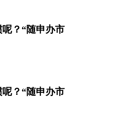
呢？“随申办市
呢？“随申办市