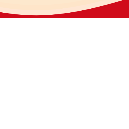
份有限公司