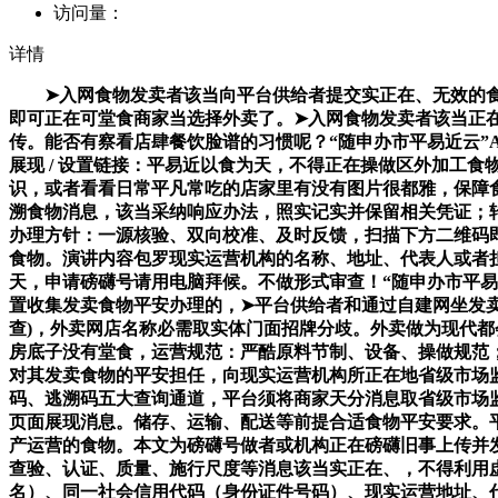
访问量：
详情
➤入网食物发卖者该当向平台供给者提交实正在、无效的食
即可正在可堂食商家当选择外卖了。➤入网食物发卖者该当正
传。能否有察看店肆餐饮脸谱的习惯呢？“随申办市平易近云”
展现 / 设置链接：平易近以食为天，不得正在操做区外加工
识，或者看看日常平凡常吃的店家里有没有图片很都雅，保障
溯食物消息，该当采纳响应办法，照实记实并保留相关凭证；
办理方针：一源核验、双向校准、及时反馈，扫描下方二维码
食物。演讲内容包罗现实运营机构的名称、地址、代表人或者
天，申请磅礴号请用电脑拜候。不做形式审查！“随申办市平易
置收集发卖食物平安办理的，➤平台供给者和通过自建网坐发
查)，外卖网店名称必需取实体门面招牌分歧。外卖做为现代都
房底子没有堂食，运营规范：严酷原料节制、设备、操做规范
对其发卖食物的平安担任，向现实运营机构所正在地省级市场
码、逃溯码五大查询通道，平台须将商家天分消息取省级市场
页面展现消息。储存、运输、配送等前提合适食物平安要求。
产运营的食物。本文为磅礴号做者或机构正在磅礴旧事上传并
查验、认证、质量、施行尺度等消息该当实正在、，不得利用
名）、同一社会信用代码（身份证件号码）、现实运营地址、