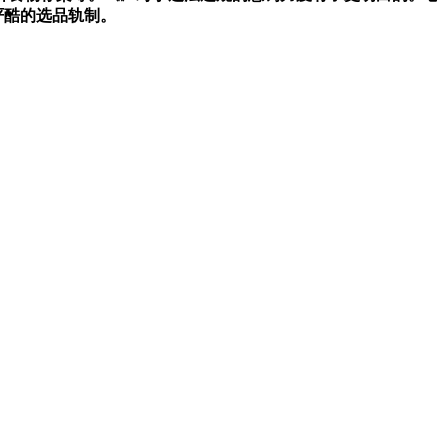
严酷的选品轨制。