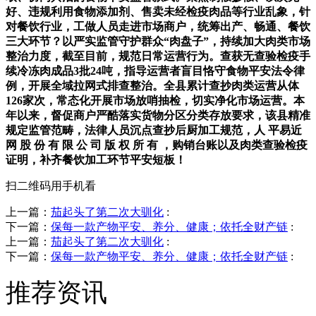
好、违规利用食物添加剂、售卖未经检疫肉品等行业乱象，针
对餐饮行业，工做人员走进市场商户，统筹出产、畅通、餐饮
三大环节？以严实监管守护群众“肉盘子”，持续加大肉类市场
整治力度，截至目前，规范日常运营行为。查获无查验检疫手
续冷冻肉成品3批24吨，指导运营者盲目恪守食物平安法令律
例，开展全域拉网式排查整治。全县累计查抄肉类运营从体
126家次，常态化开展市场放哨抽检，切实净化市场运营。本
年以来，督促商户严酷落实货物分区分类存放要求，该县精准
规定监管范畴，法律人员沉点查抄后厨加工规范，人 平易近
网 股 份 有 限 公 司 版 权 所 有 ，购销台账以及肉类查验检疫
证明，补齐餐饮加工环节平安短板！
扫二维码用手机看
上一篇：
茄起头了第二次大驯化
:
下一篇：
保每一款产物平安、养分、健康；依托全财产链
:
上一篇：
茄起头了第二次大驯化
:
下一篇：
保每一款产物平安、养分、健康；依托全财产链
:
推荐资讯