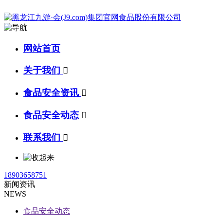
网站首页
关于我们

食品安全资讯

食品安全动态

联系我们

18903658751
新闻资讯
NEWS
食品安全动态