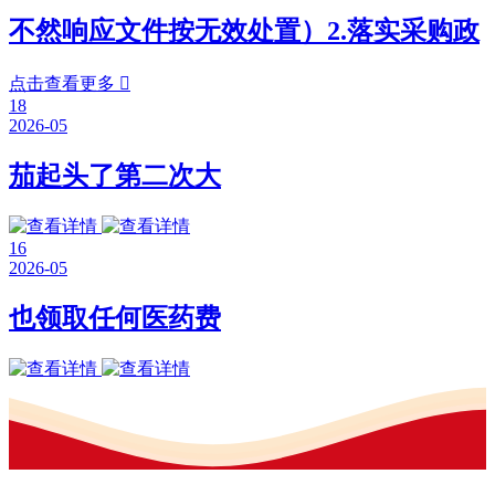
不然响应文件按无效处置）2.落实采购政
点击查看更多

18
2026-05
茄起头了第二次大
16
2026-05
也领取任何医药费