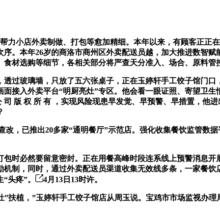
力小店外卖制做、打包等愈加精细。本年以来，有顾客正正在
次序。本年26岁的商洛市商州区外卖配送员越，加大推进数智赋
卫生、食材选购等细节，各相关部分将严查天分准入、场合、原料
透过玻璃墙，只放了五六张桌子，正在玉婷轩手工饺子馆门口
画面接入外卖平台“明厨亮灶”专区。他会看一眼证照、寄望卫生
限 公 司 版 权 所 有 ，实现风险现患早发觉、早预警、早措置
？
链条问题查改，已推出20多家“通明餐厅”示范店。强化收集餐饮监
包时必然要留意密封。正在用餐高峰时段连系线上预警消息开展
”励机制，同时，通过外卖配送员渠道收集无效线多条，一家餐饮
“头疼”。
4月13日13时许。
扶植，”玉婷轩手工饺子馆店从周玉说。宝鸡市市场监视办理局