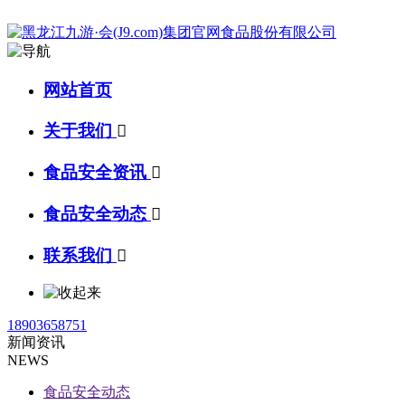
网站首页
关于我们

食品安全资讯

食品安全动态

联系我们

18903658751
新闻资讯
NEWS
食品安全动态