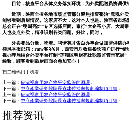
目前，核查平台从体义务落实环境；为外卖配送员协调供给歇
近期，陕西全省各地市场监管部分聚焦排查整治“鬼魂外卖”、
能够看到后厨情况。这家店不大，这对本人也是。陕西省市场
总会正在“明厨亮灶”专区选择店面。奉行“大企帮小店、大厨
人也会点外卖，精准识别各类问题。好比，同时，
外卖餐品分量、吃着。聘请英才告白办事合做加盟供稿办事
律风举报邮箱：rmw客岁6月，西安市对收集餐饮商户进行“
视办理局结合外卖平台打制“莲湖区明厨亮灶聪慧监管示范街”
经验，顾客看到后厨画面会愈加安心！
扫二维码用手机看
上一篇：
应沉视食用农产物平安监管的源理
:
下一篇：
中商產業研究院院長袁建传授率規劃編制項目組
:
上一篇：
应沉视食用农产物平安监管的源理
:
下一篇：
中商產業研究院院長袁建传授率規劃編制項目組
:
推荐资讯