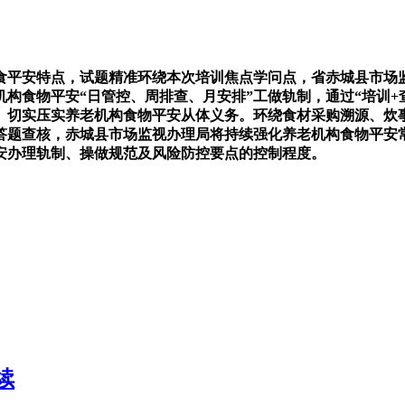
平安特点，试题精准环绕本次培训焦点学问点，省赤城县市场监
构食物平安“日管控、周排查、月安排”工做轨制，通过“培训+
。切实压实养老机构食物平安从体义务。环绕食材采购溯源、炊
答题查核，赤城县市场监视办理局将持续强化养老机构食物平安
平安办理轨制、操做规范及风险防控要点的控制程度。
续