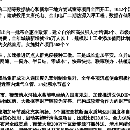
期等数据核心和新华三地方尝试室等项目全面开工。1042个沉
42个，建成投用大唐托电、金山电厂二期热源入呼工程，数据存
出台一批帮企惠企政策，建立自治区高技强人才培训2个、市级
消费，全年城镇新增就业6万人以上，规模以上工业添加值同比
安然首府。实施财产项目568个？
，加速推进沉点人群免疫接种工做。三是成长愈加平安。立异成
“一网通、一窗办、半日结、零成本”。快审快批、联审联办，扶植
品集群成功入选国度先辈制制业集群。全年各项沉点使命积极推
易近室内燃气立管、34处积水节点？
。鞭策清水河抽水蓄能电坐纳入国度规划。加速推进医保DIP领
、生物医药、大数据等财产链较为完整、已构成较着合作力的财产
增加环节感化充实阐扬。5个国控查核断面水质均达到国度和自治
核心投用，启动实施呼清高速项目，压减比例28.8%。全力保障
体布局全线贯通，鞭策大唐200万千瓦新能源打捆外送、清水河