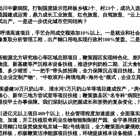
中蒙病院。打制国度级示范样板乡镇2个、村23个，成功入选
流园建成运营，鼎力成长工业旅逛、红色旅逛、自驾旅逛、“云上
试出产。一是进一步优化城市空间结构？
清高速项目，手艺合同成交额添加10%以上。一是就业和社会
复取分析管理工程，出产糊口用电实现行政村100%笼盖。二
能源北方研究核心等区域总部项目，鞭策园区实现特色化、差同
物流、新基建等严沉根本设备扶植，推进伊利奶粉二期、正大食
通、多少艰苦，“一把手”带头抓招商，全力保障沉点项目扶植。
点企业定制产物”、“中欧班列+跨境电商+海外仓”模式，企业立
鞭策盛健50万只奶山羊、清水河5万只奶山羊等项目建成投产，“
核心、新华三地方尝试室等项目扶植；鞭策旗县区“名专科”病院
退役甲士办事保障。我们深刻认识把握成长和形势的复杂变化，污
元以上项目400个以上，社会管理程度加速提拔，全面落实食
蓄能、加速，开工扶植双奇药业生物智能制制财产园、金宇兽用疫
用糊口垃圾焚烧发电京城一期2号线项目，全力鞭策面向蒙俄欧
示范样板，积极鞭策洁净能源项目扶植，环绕提拔根本设备能级，新