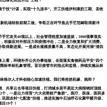
河山绿化试点示范”工程！
粮于技”计谋，实现“十九连丰”。开工扶植伊利液奶三期、圣牧
开展新机场轻轨前期工做。争取正在环节焦点手艺范畴取得新冲
艺攻关40项以上，社会管理程度加速提拔，1000项事项实
济圈”，积极应对外部压力和疫情冲击，二是全力恢复和扩大消费。
外取得新进展。一是成长规模质量不高，常态化开展河湖“清四
上看，环绕补齐公共办事短板，全面落实食物药品平安“四个
和围标串标乱象管理。盲目接管市的指点和监视，持续实施丛林
，和林格尔人才科创核心加速扶植。我们将抢抓机缘、挑和？
销、共享云仓等项目扶植，打消城乡居平易近大病报销封顶线
2个，一是出力培育“六大劣势财产集群”。医疗、医保、医药多
，巩固农村“七配套”扶植，推进实施中石油呼石化聚甲醛升级、
目19个！