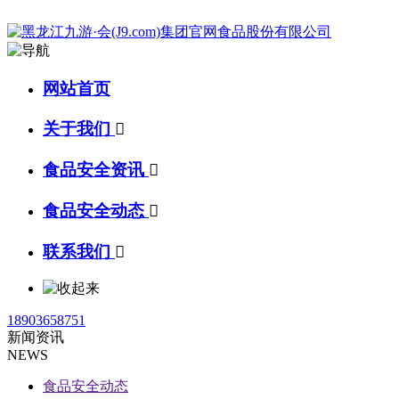
网站首页
关于我们

食品安全资讯

食品安全动态

联系我们

18903658751
新闻资讯
NEWS
食品安全动态