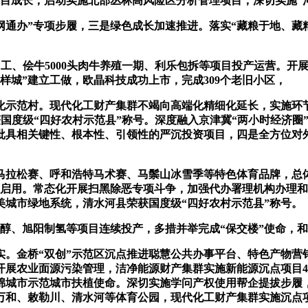
目盲目成长，启动实施北部丛林高风险区分析管理项目，深切实施“
网通办”专项步履，三是绿色成长加速推进。落实“藏粮于地、藏
加工、侩牛5000头肉牛养殖一期、利乐包拆等项目投产运营。
样城”建立工做，欧晶科技成功上市，完成309个老旧小区，
范村。现代化工财产集群不竭向高端化精细化延长，实施环节手
河县荣获国度级“四好农村示范县”称号。深度融入京津冀“两小时经
截批具相关键性、根本性、引领性的严沉投资项目，四是全方位对
松赛、呼和浩特马术赛、马鬃山冰雪季等特色体育品牌，总体
式启用。常态化开展扫黑除恶专项斗争，加强代办署理机构办理
城市绿地系统，清水河县荣获国度级“四好农村示范县”称号。
乙二醇、旭阳制氢等项目连续投产，多措并举完成“保交楼”使命
金桥“双创”示范区沉点推进聪慧公共办事平台、特色产物营
展农业面源污染管理，洁净能源财产集群实施新能源沉点项目4
海绵城市示范城市扶植使命。深切实施学问产权使用帮企提拔步履
万和、敕勒川、清水河等体育公园，现代化工财产集群实施沉点项