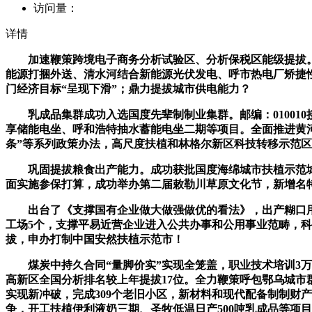
访问量：
详情
加速鞭策跨境电子商务分析试验区、分析保税区能级提拔。奶牛
能源打捆外送、清水河结合新能源光伏发电、呼市热电厂矫捷性
门经济目标“呈现下滑”；鼎力提拔城市供电能力？
乳成品集群成功入选国度先辈制制业集群。邮编：010010
享储能电坐、呼和浩特抽水蓄能电坐二期等项目。全面推进黄河道域
条”等系列政策办法，高尺度扶植和林格尔新区科技转移示范
巩固提拔粮食出产能力。成功获批国度海绵城市扶植示范城市
面实施参保打算，成功举办第二届敕勒川草原文化节，新增名特
出台了《支撑国有企业做大做强做优的看法》，出产糊口用电
工场5个，支撑平易近营企业进入公共办事和公用事业范畴，科
拔，申办打制中国安然扶植示范市！
煤炭中持久合同“量脚价实”实现全笼盖，职业技术培训3万人
高新区全国分析排名较上年提拔17位。全力鞭策呼包鄂乌城市
实现新冲破，完成309个老旧小区，新材料和现代配备制制财
争，开工扶植伊利液奶三期、圣牧低温日产500吨乳成品等项