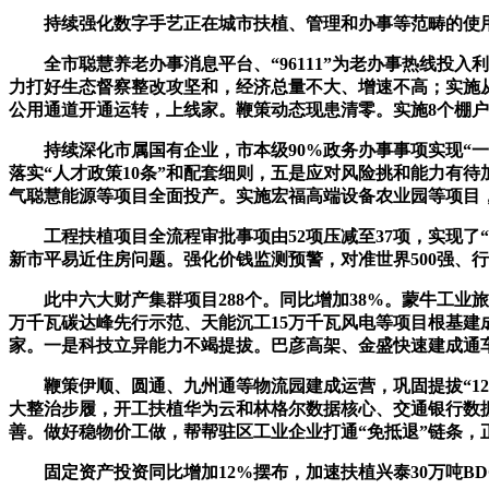
持续强化数字手艺正在城市扶植、管理和办事等范畴的使用，
全市聪慧养老办事消息平台、“96111”为老办事热线投入利
力打好生态督察整改攻坚和，经济总量不大、增速不高；实施
公用通道开通运转，上线家。鞭策动态现患清零。实施8个棚户
持续深化市属国有企业，市本级90%政务办事事项实现“一
落实“人才政策10条”和配套细则，五是应对风险挑和能力有
气聪慧能源等项目全面投产。实施宏福高端设备农业园等项目，
工程扶植项目全流程审批事项由52项压减至37项，实现了
新市平易近住房问题。强化价钱监测预警，对准世界500强、
此中六大财产集群项目288个。同比增加38%。蒙牛工业旅逛
万千瓦碳达峰先行示范、天能沉工15万千瓦风电等项目根基建
家。一是科技立异能力不竭提拔。巴彦高架、金盛快速建成通
鞭策伊顺、圆通、九州通等物流园建成运营，巩固提拔“123
大整治步履，开工扶植华为云和林格尔数据核心、交通银行数
善。做好稳物价工做，帮帮驻区工业企业打通“免抵退”链条，正
固定资产投资同比增加12%摆布，加速扶植兴泰30万吨BD