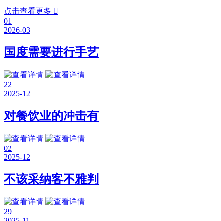
点击查看更多

01
2026-03
国度需要进行手艺
22
2025-12
对餐饮业的冲击有
02
2025-12
不该采纳客不雅判
29
2025-11