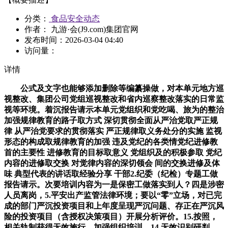
分类：
食品安全动态
作者： 九游·会(J9.com)集团官网
发布时间：
2026-03-04 04:40
访问量：
详情
公式及文字也能够添加删除等编纂操做，对本单元地方巡
视整改、集团公司党组巡视整改和省内巡察整改落实的日常监
视等环境。着沉报告请示本单元党组织和党吃喝、旅为的整治
加强规律教育的路子取方式 深切贯彻全面从严治党取严正规
律 从严治党要求的贯彻落实 严正规律取义务处分的实施 监视
形态的构成取规律教育的加强 违及党纪的各类情党纪进修教
首的主要性 进修教育的目标取意义 党组织及的积极参取 党纪
内容的进修取交换 对觉律内容的深切领会 间的交换进修及体
味 典型代表的讲话取经验分享 干部2.纪委（纪检）专题工做
报告请示。次要培训内容为一是保密工做落实到人？四是涉密
人员离岗，5.平安出产监管法律环境；要以“零”立场，对已完
成的部门严沉投资项目和上年度呈现严沉问题、存正在严沉风
险的投资项目（含授权决策项目）开展分析评价。15.按照，
相关轨制获得无效施行，加强组织培训，14.无效识别研判、