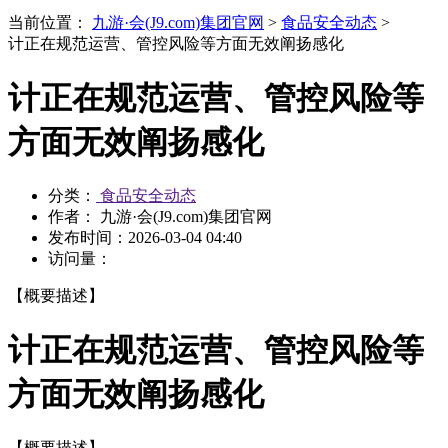
当前位置：
九游·会(J9.com)集团官网
>
食品安全动态
>
计正在规范运营、管控风险等方面无效阐扬感化
计正在规范运营、管控风险等
方面无效阐扬感化
分类：
食品安全动态
作者： 九游·会(J9.com)集团官网
发布时间：
2026-03-04 04:40
访问量：
【概要描述】
计正在规范运营、管控风险等
方面无效阐扬感化
【概要描述】