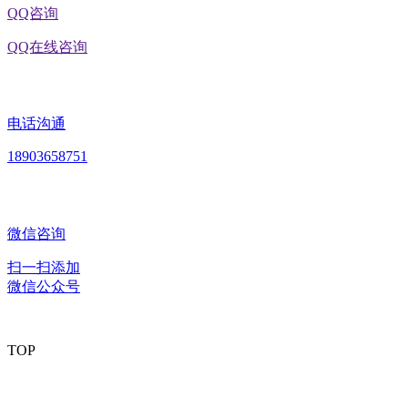
QQ咨询
QQ在线咨询
电话沟通
18903658751
微信咨询
扫一扫添加
微信公众号
TOP
版权所有：黑龙江九游·会(J9.com)集团官网食品股份有限公司