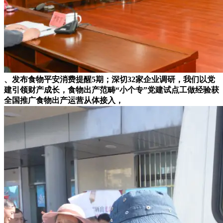
、发布食物平安消费提醒5期；深切32家企业调研，我们以党
建引领财产成长，食物出产范畴“小个专”党建试点工做经验获
全国推广食物出产运营从体接入，