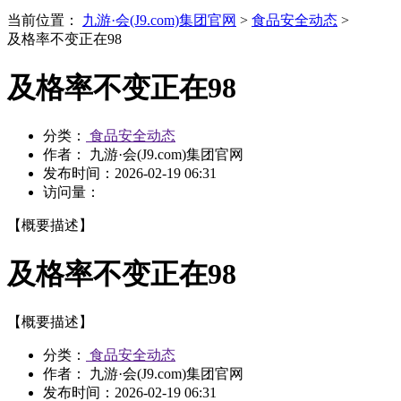
当前位置：
九游·会(J9.com)集团官网
>
食品安全动态
>
及格率不变正在98
及格率不变正在98
分类：
食品安全动态
作者： 九游·会(J9.com)集团官网
发布时间：
2026-02-19 06:31
访问量：
【概要描述】
及格率不变正在98
【概要描述】
分类：
食品安全动态
作者： 九游·会(J9.com)集团官网
发布时间：
2026-02-19 06:31