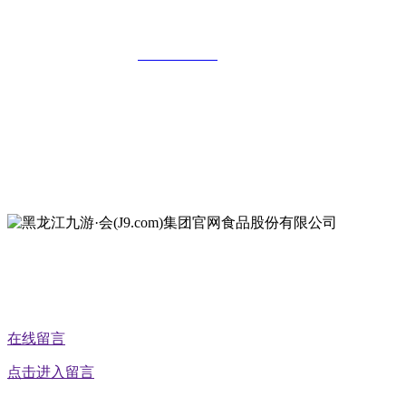
份有限公司
全国统一客服热线：
18903658751
地址：哈尔滨南岗区红旗满族乡科技园区
地址：双城经济技术开发区娃哈哈路6号
地址：黑龙江萝北县宝泉岭二九0公路一号
地址：黑龙江省延寿县工业园区北泰山路5号
公众号二维码
在线留言
点击进入留言