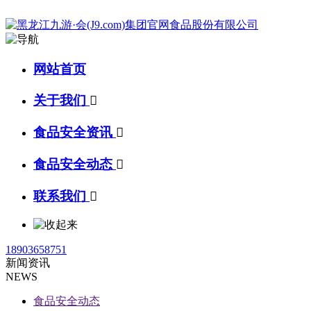
网站首页
关于我们

食品安全资讯

食品安全动态

联系我们

18903658751
新闻资讯
NEWS
食品安全动态