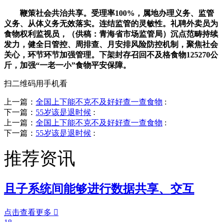
鞭策社会共治共享。受理率100%，属地办理义务、监管
义务、从体义务无效落实。连结监管的灵敏性。礼聘外卖员为
食物权利监视员，（供稿：青海省市场监管局）沉点范畴持续
发力，健全日管控、周排查、月安排风险防控机制，聚焦社会
关心，环节环节加强管理。下架封存召回不及格食物125270公
斤，加强“一老一小”食物平安保障。
扫二维码用手机看
上一篇：
全国上下能不克不及好好查一查食物
:
下一篇：
55岁该是退时候
:
上一篇：
全国上下能不克不及好好查一查食物
:
下一篇：
55岁该是退时候
:
推荐资讯
且子系统间能够进行数据共享、交互
点击查看更多
