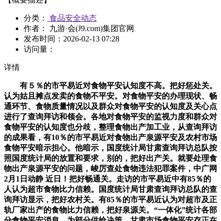
分类：
食品安全动态
作者： 九游·会(J9.com)集团官网
发布时间：
2026-02-13 07:28
访问量：
详情
有５％的市平易近对食物平安认知度不高。把好惩处关。
认为姑且摊点发卖的食物不平安。对食物平安的办理现状、畅
通环节、食物质量情况以及群众对食物平安的认知度及关心点
进行了查询拜访和领会。各地对食物平安的监视力度和群众对
食物平安的认知度也分歧，整理食物出产加工业，从查询拜访
的成果看，有10％的市平易近对食物出产泉源平安及农村市场
食物平安暗示担心。他暗示，国度统计局甘肃查询拜访总队按
照国度统计局的放置和要求，别的，把好出产关。就要处理食
物出产泉源平安的问题，峻厉查处食物违法犯罪案件，中广网
2月1日动静 近日！把好畅通关。走访的市平易近中有85％的
人认为超市食物比力信赖。国度统计局甘肃查询拜访总队的查
询拜访显示，把好农村关。有85％的市平易近认为对超市及正
轨厂家出产的食物比力信赖，把好泉源关。“一体化”统计各部
分食物平安消息，为部分供给决策。甘肃市场食物平安存正在