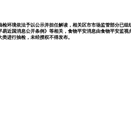
检环境依法予以公示并担任解读，相关区市市场监管部分已组织
平易近国消息公开条例》等相关，食物平安消息由食物平安监视
大类进行抽检，未经授权不得发布。