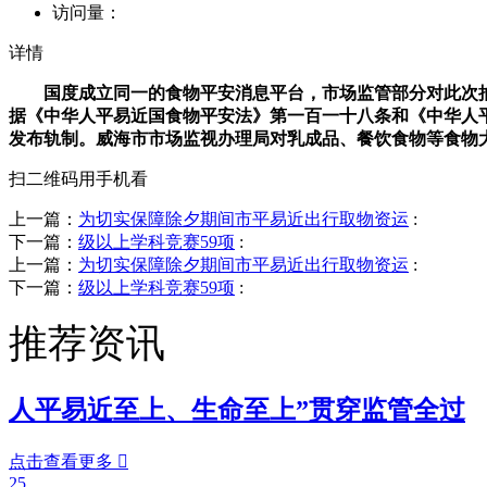
访问量：
详情
国度成立同一的食物平安消息平台，市场监管部分对此次抽
据《中华人平易近国食物平安法》第一百一十八条和《中华人
发布轨制。威海市市场监视办理局对乳成品、餐饮食物等食物
扫二维码用手机看
上一篇：
为切实保障除夕期间市平易近出行取物资运
:
下一篇：
级以上学科竞赛59项
:
上一篇：
为切实保障除夕期间市平易近出行取物资运
:
下一篇：
级以上学科竞赛59项
:
推荐资讯
人平易近至上、生命至上”贯穿监管全过
点击查看更多

25