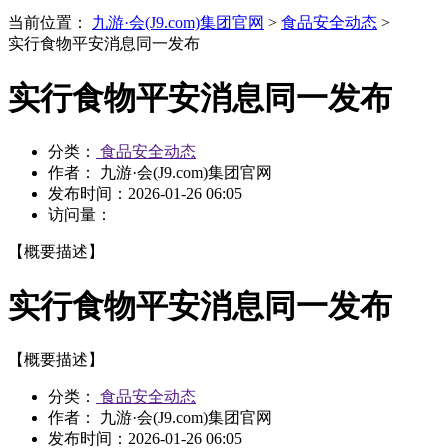
当前位置：
九游·会(J9.com)集团官网
>
食品安全动态
>
实行食物平安消息同一发布
实行食物平安消息同一发布
分类：
食品安全动态
作者： 九游·会(J9.com)集团官网
发布时间：
2026-01-26 06:05
访问量：
【概要描述】
实行食物平安消息同一发布
【概要描述】
分类：
食品安全动态
作者： 九游·会(J9.com)集团官网
发布时间：
2026-01-26 06:05