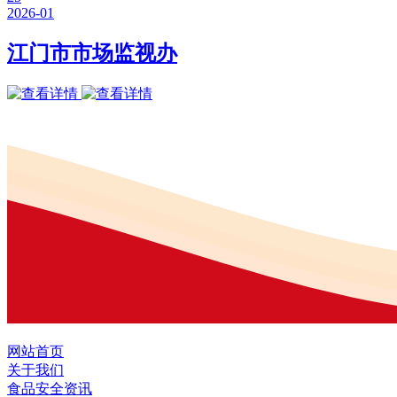
2026-01
江门市市场监视办
网站首页
关于我们
食品安全资讯