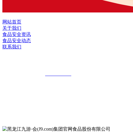
网站首页
关于我们
食品安全资讯
食品安全动态
联系我们
黑龙江九游·会(J9.com)集团官网食品股
全国统一客服热线：
18903658751
地址：哈尔滨南岗区红旗满族乡科技园区
地址：双城经济技术开发区娃哈哈路6号
地址：黑龙江萝北县宝泉岭二九0公路一号
地址：黑龙江省延寿县工业园区北泰山路5号