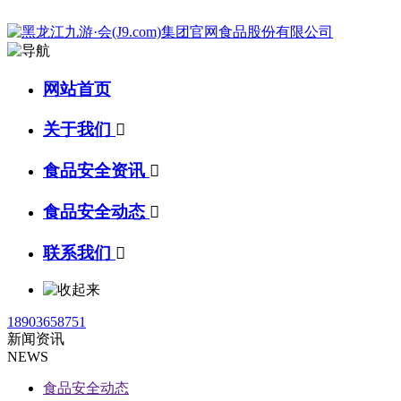
网站首页
关于我们

食品安全资讯

食品安全动态

联系我们

18903658751
新闻资讯
NEWS
食品安全动态