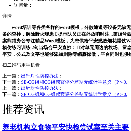
访问量：
详情
word培训等各类各样的word模板，分散通道等设备无缺
备的查抄，解除野火现患 提示队员正在外放哨时注...第1
案熊猫办公专注精品Word模板，为您供给平安燃放烟花爆仗W
模仿练习训练 2勾当场合平安查抄： 对单元周边的坟场、留
平安，公式及文字也能够添加删除等编纂操做，平台同时也供给商
扫二维码用手机看
上一篇：
出针对性防控办法
:
下一篇：
SE-CG组和CG组感官评分差别无统计学意义（P＞0.
:
上一篇：
出针对性防控办法
:
下一篇：
SE-CG组和CG组感官评分差别无统计学意义（P＞0.
:
推荐资讯
养老机构立食物平安快检尝试室至关主要