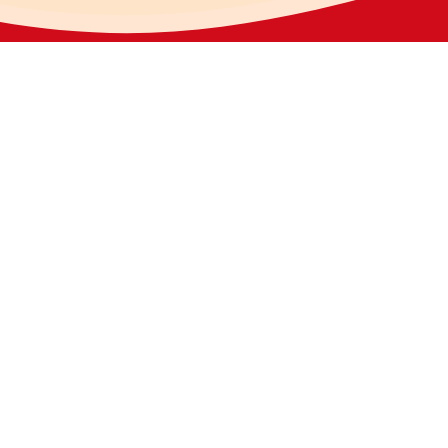
份有限公司