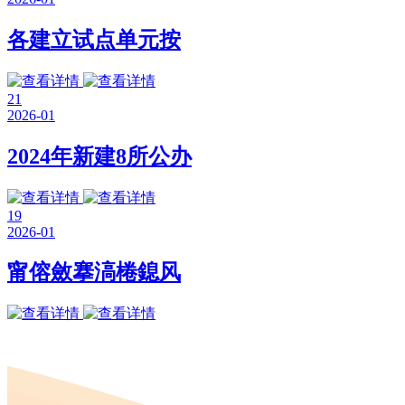
各建立试点单元按
21
2026-01
2024年新建8所公办
19
2026-01
甯傛斂搴滈棬鎴风