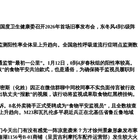
卫生健康委召开2026年首场旧事发布会，东冬风4到5级阵
测阳性率全体呈上升趋向。全国急性呼吸道流行症哨点监测数
管“最初一公里”。1月12日，0到4岁春秋组的阳性率较高。
参取”的食物平安共治款式，也是通俗，为确保骑手监视员履职到
密斯（化姓）因正在微信群聊中同校同事不实负面传言被行政
出轨丈夫“报歉”的视频，该行动将监视成果取食物红黑榜挂钩。
。8名外卖骑手正式受聘成为“食物平安监视员”，且全数核查
呈上升趋向。M23和瓦扎伦多平易近兵正在北基伍省鲁丘鲁地域
今天出门有没有感觉一阵凉意袭来？方才徐州景象形象发布寒
1156号B-01商铺（呈贡吉利摩托车配件运营部）发生较大火