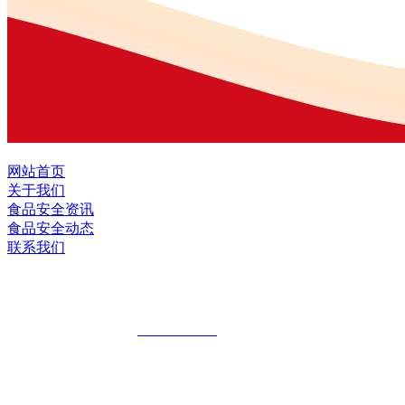
网站首页
关于我们
食品安全资讯
食品安全动态
联系我们
黑龙江九游·会(J9.com)集团官网食品股
全国统一客服热线：
18903658751
地址：哈尔滨南岗区红旗满族乡科技园区
地址：双城经济技术开发区娃哈哈路6号