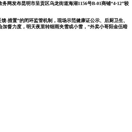
昆明市呈贡区乌龙街道海湖1156号B-01商铺“4·12”较
馈-措置”的闭环监管机制，现场示范健康证公示、后厨卫生、
们会加督力度，明天夜里转细雨夹雪或小雪，”外卖小哥阳金伍暗