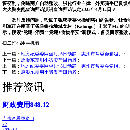
警变乱，倒逼商户自动整改、强化行业自律，外卖骑手已反馈餐饮
大火警变乱查询拜访演讲查询拜访认定2025年4月12日？
及时反馈问题，驳回了张密斯要求撤销惩罚的告状。让食物平
刚军正在南基伍省乌维拉地域戈村（Katongo）击退了M2
示，摸索“党建+消费”“党建+食物平安”新模式，督促商家整改
扫二维码用手机看
上一篇：
地方纪委委网坐1月6日动静：惠州市常委会党组、
:
下一篇：
原股东需用小我资产回购股
:
上一篇：
地方纪委委网坐1月6日动静：惠州市常委会党组、
:
下一篇：
原股东需用小我资产回购股
:
推荐资讯
财政费用848.12
点击查看更多

22
2026-01