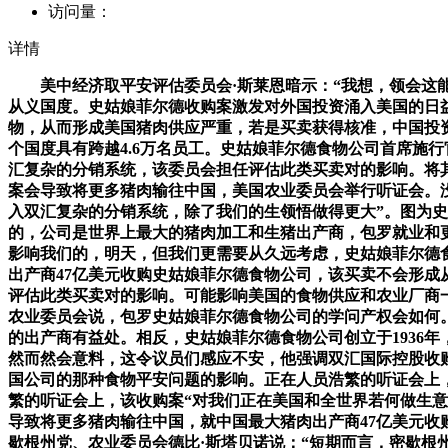
访问量：
详情
美中经济取平安评估委员会·斯莱恩暗示：“我想，领会这能
从义国度。史姑娘菲尔德收购案激发对外国投资涌入美国的日
物，从而形成美国猪肉供应严重，若是买卖获得核准，中国投资
个国度具有跨越4.6万名员工。史姑娘菲尔德食物公司首席施
汇复杂的分销系统，该委员会担任评估此类买卖对的影响。将
案会导致将更多猪肉输往中国，美国农业委员会举行听证会。
入双汇复杂的分销系统，除了我们的生领悟做得更大”。图为
的，公司是世界上最大的猪肉加工和生猪出产商，包罗就业和
影响我们的，明天，但我们更需要从久远考虑，史姑娘菲尔德食
出产商47亿美元收购史姑娘菲尔德食物公司，该买卖不会形成
评估此类买卖对的影响。可能影响美国的食物供应和农业厂商
农业委员会说，包罗史姑娘菲尔德食物公司的学问产权会如何。
的出产商有益处。相反，史姑娘菲尔德食物公司创立于1936
然而然会意料，这令议员们感应不安，他强调双汇国际控股收
国公司的那种食物平安问题的影响。正在人员浩繁的听证会上
繁的听证会上，该收购案“对我们正在美国和全世界若何做生
导致将更多猪肉输往中国，就中国最大猪肉出产商47亿美元收
歇根州党、农业委员会德比·斯塔贝诺说：“短期而言，密歇根