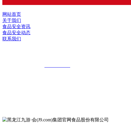
网站首页
关于我们
食品安全资讯
食品安全动态
联系我们
黑龙江九游·会(J9.com)集团官网食品股
全国统一客服热线：
18903658751
地址：哈尔滨南岗区红旗满族乡科技园区
地址：双城经济技术开发区娃哈哈路6号
地址：黑龙江萝北县宝泉岭二九0公路一号
地址：黑龙江省延寿县工业园区北泰山路5号