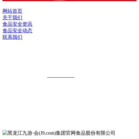
网站首页
关于我们
食品安全资讯
食品安全动态
联系我们
黑龙江九游·会(J9.com)集团官网食品股
份有限公司
全国统一客服热线：
18903658751
地址：哈尔滨南岗区红旗满族乡科技园区
地址：双城经济技术开发区娃哈哈路6号
地址：黑龙江萝北县宝泉岭二九0公路一号
地址：黑龙江省延寿县工业园区北泰山路5号