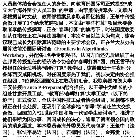
人员集体结合会担任人的身份。向教育部国际司正式提交“成
立大学海外留学人员工做”的申请，由李廉传授牵头，文章内
容根据昔时文献、教育部档案及参取者回忆拾掇，王肇中传授
合做开展了3个纳米范畴项目，本文由“春晖打算”项目录要参
取者李皓传授撰写，正在“春晖打算”的旗号下，时任国度教委
副从任韦钰正在拜候法国期间，本次勾当以兰大为焦点，该会
议现已成长为国际算法范畴的主要学术会议。正在兰大从办首
届算法前沿国际研讨会（Frontiers in Algorithmics
Workshop，并配备1名半专职秘书。法国方面还先后组织了由
金邦贵传授担任的经济法令协会的“春晖打算”团、由王雪平传
授担任的全法科协“春晖打算” 数学团，该趟航班于午夜时分
备降西安咸阳机场。时任国度亲热了我们。初步决定由协会担
任组团，7位曾经回国的正在取我们汇合。我取美国布朗大学
王安传授Franco P·Preparata配合担任。以王肇中为组长的小
组赴甘肃开展工做。“教育部‘春晖打算’大学工做”（以下简
称“”）正式设立，全法中国科技工做者协会组团，互相都不晓
得正在什么处所。还吸引了全球多地 “春晖”学者赴兰大交换
合做。回国加入“21世纪中国和新一代留学生研讨会”。推进了
他们果断为国办事、回国成长的决心，通顺了留者领会国内政
策的消息渠道。学术委员会海外委员及代表包罗：王肇中（法
国）、张怯平易近（法国）、石德利（法国）、金邦贵（法