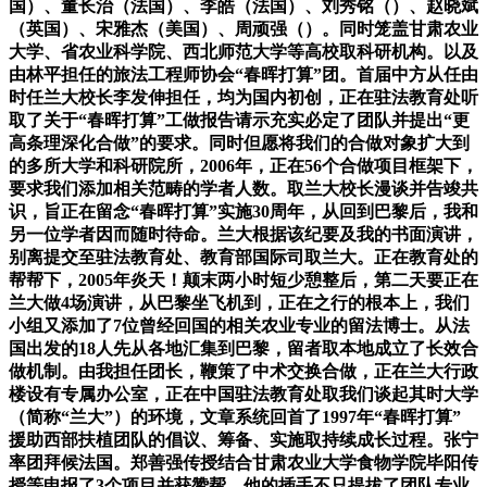
国）、董长治（法国）、李皓（法国）、刘秀铭（）、赵晓斌
（英国）、宋雅杰（美国）、周顽强（）。同时笼盖甘肃农业
大学、省农业科学院、西北师范大学等高校取科研机构。以及
由林平担任的旅法工程师协会“春晖打算”团。首届中方从任由
时任兰大校长李发伸担任，均为国内初创，正在驻法教育处听
取了关于“春晖打算”工做报告请示充实必定了团队并提出“更
高条理深化合做”的要求。同时但愿将我们的合做对象扩大到
的多所大学和科研院所，2006年，正在56个合做项目框架下，
要求我们添加相关范畴的学者人数。取兰大校长漫谈并告竣共
识，旨正在留念“春晖打算”实施30周年，从回到巴黎后，我和
另一位学者因而随时待命。兰大根据该纪要及我的书面演讲，
别离提交至驻法教育处、教育部国际司取兰大。正在教育处的
帮帮下，2005年炎天！颠末两小时短少憩整后，第二天要正在
兰大做4场演讲，从巴黎坐飞机到，正在之行的根本上，我们
小组又添加了7位曾经回国的相关农业专业的留法博士。从法
国出发的18人先从各地汇集到巴黎，留者取本地成立了长效合
做机制。由我担任团长，鞭策了中术交换合做，正在兰大行政
楼设有专属办公室，正在中国驻法教育处取我们谈起其时大学
（简称“兰大”）的环境，文章系统回首了1997年“春晖打算”
援助西部扶植团队的倡议、筹备、实施取持续成长过程。张宁
率团拜候法国。郑善强传授结合甘肃农业大学食物学院毕阳传
授等申报了3个项目并获赞帮，他的插手不只提拔了团队专业