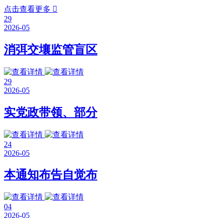
点击查看更多

29
2026-05
消弭交壤监管盲区
29
2026-05
实党政带领、部分
24
2026-05
本通知布告自觉布
04
2026-05