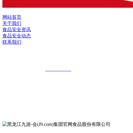
网站首页
关于我们
食品安全资讯
食品安全动态
联系我们
黑龙江九游·会(J9.com)集团官网食品股
全国统一客服热线：
18903658751
地址：哈尔滨南岗区红旗满族乡科技园区
地址：双城经济技术开发区娃哈哈路6号
地址：黑龙江萝北县宝泉岭二九0公路一号
地址：黑龙江省延寿县工业园区北泰山路5号