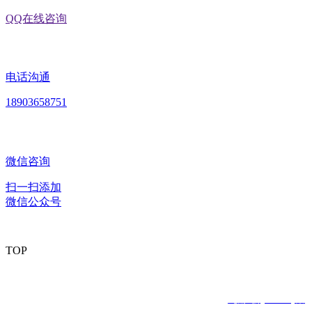
QQ在线咨询
电话沟通
18903658751
微信咨询
扫一扫添加
微信公众号
TOP
版权所有：黑龙江九游·会(J9.com)集团官网食品股份有限公司
Copyright © 2020 All rights reserved
网站建设：
九游·会(J9.com)集